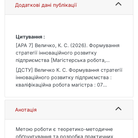
Додаткові дані публікації
Цитування :
[APA 7] Величко, К. С. (2026). Формування
стратегії інноваційного розвитку
підприємства [Магістерська робота,
Київський національний університет імені
[ДСТУ] Величко К. С. Формування стратегії
Тараса Шевченка]. eKNUTSHIR.
інноваційного розвитку підприємства :
https://ir.library.knu.ua/handle/15071834/228
кваліфікаційна робота магістра : 07
52
Управління та адміністрування / наук. кер.
Т. С. Овчаренко. Київ, 2026. 69 с. URL:
https://ir.library.knu.ua/handle/15071834/228
Анотація
52 (дата звернення: 25.07.2026).
Метою роботи є теоретико-методичне
обґрунтування та розробка практичних