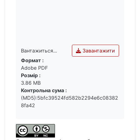
Завантажити
Вантажиться...
Формат :
Вантажиться...
Adobe PDF
Розмір :
3.86 MB
Контрольна сума :
(MD5):5bfc39524fd582b2294e6c08382
8fa42