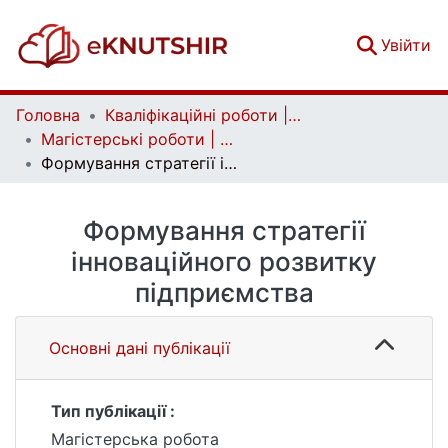
(c
Увійти
Головна
Кваліфікаційні роботи | Qualifying works
Магістерські роботи | Master's theses
Формування стратегії інноваційного розвитку підприємства
Формування стратегії
інноваційного розвитку
підприємства
Основні дані публікації
Тип публікації :
Магістерська робота