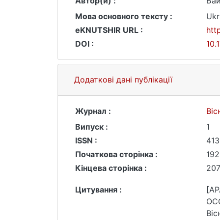
Автор(и) :
Бай
Мова основного тексту :
Ukr
eKNUTSHIR URL :
htt
DOI :
10.
Додаткові дані публікації
Журнал :
Віс
Випуск :
1
ISSN :
413
Початкова сторінка :
192
Кінцева сторінка :
20
Цитування :
[A
ОС
Віс