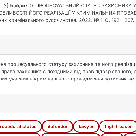
7
СТУ] Байдик О. ПРОЦЕСУАЛЬНИЙ СТАТУС ЗАХИСНИКА 
ОБЛИВОСТІ ЙОГО РЕАЛІЗАЦІЇ У КРИМІНАЛЬНИХ ПРОВ
ник кримінального судочинства. 2022. № 1. С. 192—207. 
92-207 (дата звернення: 26.07.2026).
ння процесуального статусу захисника та його реалізац
права захисника є похідними від прав підозрюваного, 
інших учасників кримінального провадження захисник не
ом або без отримання доручення центру вторинної безо
онувати функцію захисника, є адвокат, відомості про 
ідомостей про зупинення або припинення права на зайня
 забезпеченні справедливого правосуддя, захисті прав,
тіях ефективного здійснення функції захисту належит
ться посилити змагальні засади кримінального процесу
rocedural status
defender
lawyer
high treason
ступовим введенням до чинного КПК інституту адвокатсь