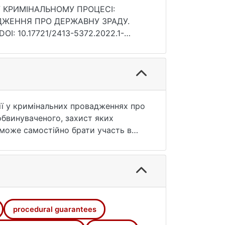
У КРИМІНАЛЬНОМУ ПРОЦЕСІ:
АДЖЕННЯ ПРО ДЕРЖАВНУ ЗРАДУ.
DOI: 10.17721/2413-5372.2022.1-
ії у кримінальних провадженнях про
обвинуваченого, захист яких
 може самостійно брати участь в
платної правової допомоги. Єдиною
якого внесено до Єдиного реєстру
ття адвокатською діяльністю).
 свобод і законних інтересів особи в
ь професійному учаснику виконання
, розширивши повноваження
procedural guarantees
кого розслідування. Доводиться, що