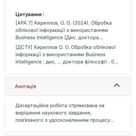
Цитування :
[APA 7] Кириллов, О. О. (2024). Обробка
облікової інформації з використанням
Business Intelligence [Дис. доктора
філософії, Київський національний
[ДСТУ] Кириллов О. О. Обробка облікової
університет імені Тараса Шевченка].
інформації з використанням Business
eKNUTSHIR.
Intelligence : дис. … доктора філософії : 071
https://ir.library.knu.ua/handle/15071834/5851
Облік і оподаткування. Київ, 2024. 320 с.
URL:
https://ir.library.knu.ua/handle/15071834/5851
Анотація
(дата звернення: 25.07.2026).
Дисертаційна робота спрямована на
вирішення наукового завдання,
пов’язаного з удосконаленням процесу
формування, обробки та використання
облікової інформації за допомогою