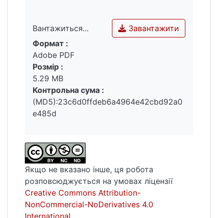
аудиторських висновків, сприяючи
підвищенню якості аудиторської
діяльності.
Завантажити
Вантажиться...
Також проаналізовано перспективи
Формат :
Вантажиться...
Business Intelligence у стратегічному
Adobe PDF
плануванні й аналізі господарської
Розмір :
діяльності підприємств. Особливу увагу
5.29 MB
приділено розробці економіко-
Контрольна сума :
математичних моделей за допомогою
(MD5):23c6d0ffdeb6a4964e42cbd92a0
інструментарію регресійного аналізу.
e485d
Побудовані аналітичні моделі можуть
використовуватися для оцінки та
прогнозування фінансових показників, що,
у свою чергу, підвищує якість та
ефективність прийняття управлінських
Якщо не вказано інше, ця робота
рішень.
розповсюджується на умовах ліцензії
Здійснено уточнення понятійного апарату
Creative Commons Attribution-
бухгалтерського обліку в частині
NonCommercial-NoDerivatives 4.0
визначення поняття «облікова інформація»
International