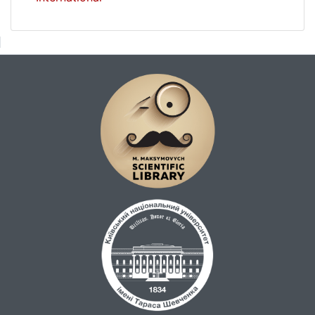
(сукупність структурованих та ціннісних
облікових даних про фінансово-
господарську діяльність суб’єкта
господарювання, які сформовані на основі
відомостей оперативного,
бухгалтерського, статистичного обліку та
використовуються для подальшої
розробки і прийняття ефективних
управлінських рішень), що дало змогу
розширити інформаційні межі цього
поняття та обґрунтувати напрям її
подальшого розвитку. Також залежно від
інформаційних потреб користувачів та
сфер використання було виокремлено
окремі класифікації видів і форм носіїв
облікової інформації підприємства.
Обґрунтування змісту стандартизації
облікової інформації в контексті розробки
внутрішнього стандарту з інтеграції