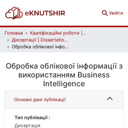
(c
Увійти
Головна
Кваліфікаційні роботи | Qualifying works
Дисертації | Dissertations
Обробка облікової інформації з використанням Business Intelligence
Обробка облікової інформації з
використанням Business
Intelligence
Основні дані публікації
Тип публікації :
Дисертація