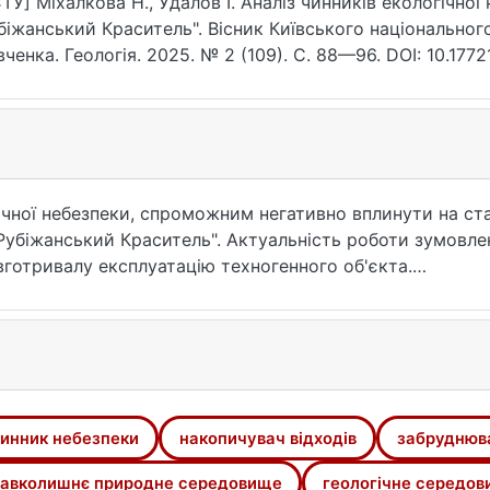
ТУ] Міхалкова Н., Удалов І. Аналіз чинників екологічно
біжанський Краситель". Вісник Київського національного
ченка. Геологія. 2025. № 2 (109). С. 88—96. DOI: 10.1772
07.2026).
ічної небезпеки, спроможним негативно вплинути на ст
Рубіжанський Краситель". Актуальність роботи зумовл
отривалу експлуатацію техногенного об'єкта.
наліз наявної інформації про геолого-гідрогеологічні 
чних ризиків здійснювалася на основі літературних джер
і техногенних чинників. З огляду на відсутність доступу
наріїв впливу з урахуванням чинників небезпеки.
инник небезпеки
накопичувач відходів
забруднюв
ки, відповідно до їх походження, поділено на природні 
влений особливостями території розміщення техногенно
авколишнє природне середовище
геологічне середо