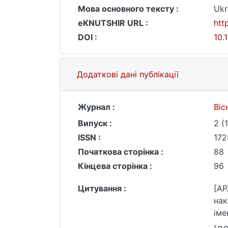
Мова основного тексту :
Ukr
eKNUTSHIR URL :
htt
DOI :
10.
Додаткові дані публікації
Журнал :
Віс
Випуск :
2 (
ISSN :
172
Початкова сторінка :
88
Кінцева сторінка :
96
Цитування :
[AP
нак
іме