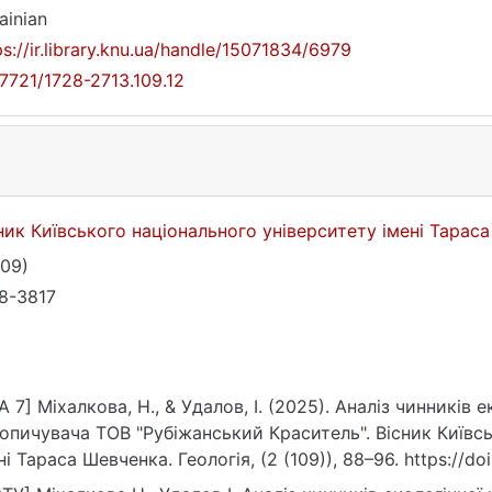
ainian
ps://ir.library.knu.ua/handle/15071834/6979
17721/1728-2713.109.12
ник Київського національного університету імені Тарас
109)
8-3817
A 7] Міхалкова, Н., & Удалов, І. (2025). Аналіз чинників 
опичувача ТОВ "Рубіжанський Краситель". Вісник Київс
ні Тараса Шевченка. Геологія, (2 (109)), 88–96. https://do