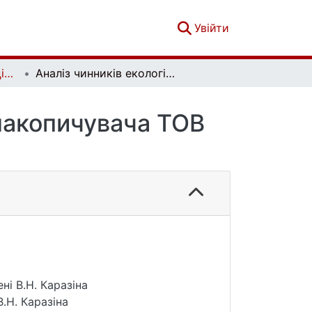
(current)
Увійти
Вісник Київського національного університету імені Тараса Шевченка. Геологія. 2(109)
Аналіз чинників екологічної небезпеки для накопичувача ТОВ "Рубіжанський Краситель"
 накопичувача ТОВ
ні В.Н. Каразіна
.Н. Каразіна