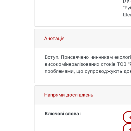
[ДС
"Ру
Шев
26.
Анотація
Вступ. Присвячено чинникам еколог
високомінералізованих стоків ТОВ "
проблемами, що супроводжують довг
Методи. У дослідженні використано а
об'єкта накопичення. Оцінка екологі
Напрями досліджень
логічного аналізу впливу природних 
умовного моделювання можливих сце
Ключові слова :
ч
Результати. Основні чинники небезпе
природних чинників небезпеки зумо
н