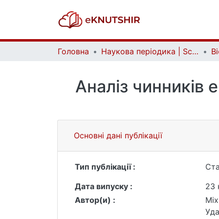
Головна
Наукова періодика | Scientific periodicals
Аналіз чинників 
Основні дані публікації
Тип публікації :
Ста
Дата випуску :
23 
Автор(и) :
Міх
Уда