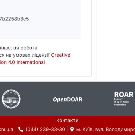
a7b2258b3c5
інше, ця робота
я на умовах ліцензії
Creative
on 4.0 International
Контакти
knu.ua
(044) 239-33-30
м. Київ, вул. Володимирс