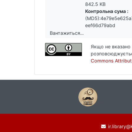
842.5 KB
Контрольна сума :
(MD5):4e79e5e625
eef66d79abd
Вантажиться...
Вантажиться...
Якщо не вказано 
розповсюджуєтьс
Commons Attributi
ir.library@