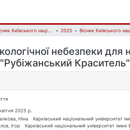
Вісник Київського національного університету імені Тараса Шевченка. Геологія | Visnyk of Taras Shevchenko National University of Kyiv. Geology
2025
екологічної небезпеки для
"Рубіжанський Краситель"
ття
квітня 2025 р.
алкова, Ніна
Харківський національний університет іме
лов, Ігор
Харківський національний університет імені В