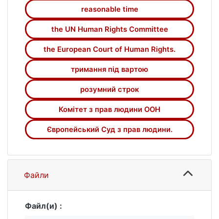
вирішені лише за умови професіоналізму
reasonable time
українських посадовців.
the UN Human Rights Committee
the European Court of Human Rights.
тримання під вартою
розумний строк
Комітет з прав людини ООН
Європейський Суд з прав людини.
Файли
Файл(и) :