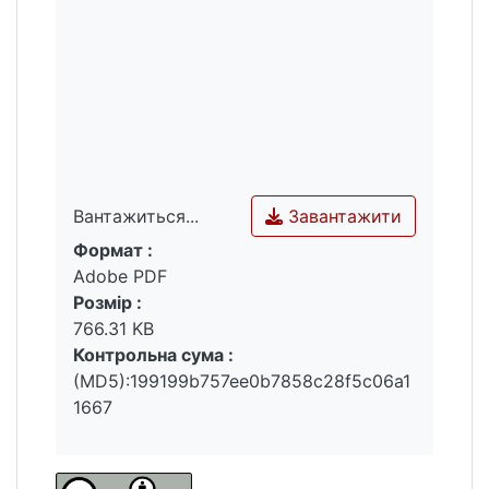
Завантажити
Вантажиться...
Формат :
Вантажиться...
Adobe PDF
Розмір :
766.31 KB
Контрольна сума :
(MD5):199199b757ee0b7858c28f5c06a1
1667