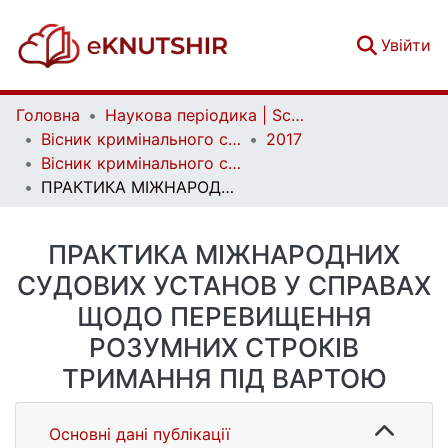
(c
Увійти
Головна
Наукова періодика | Scientific periodicals
Вісник кримінального судочинства | Herald of criminal justice
2017
Вісник кримінального судочинства. № 2
ПРАКТИКА МІЖНАРОДНИХ СУДОВИХ УСТАНОВ У СПРАВАХ ЩОДО ПЕРЕВИЩЕННЯ РОЗУМНИХ СТРОКІВ ТРИМАННЯ ПІД ВАРТОЮ
ПРАКТИКА МІЖНАРОДНИХ
СУДОВИХ УСТАНОВ У СПРАВАХ
ЩОДО ПЕРЕВИЩЕННЯ
РОЗУМНИХ СТРОКІВ
ТРИМАННЯ ПІД ВАРТОЮ
Основні дані публікації