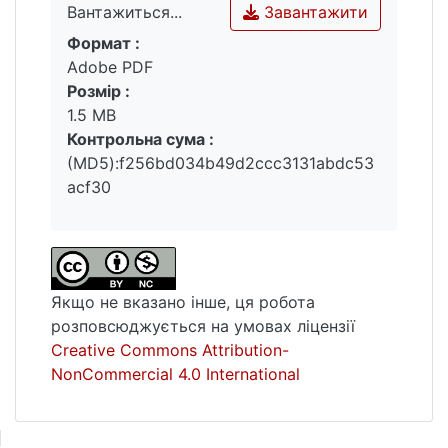
Завантажити
Вантажиться...
Формат :
Вантажиться...
Adobe PDF
Розмір :
1.5 MB
Контрольна сума :
(MD5):f256bd034b49d2ccc3131abdc53
acf30
Якщо не вказано інше, ця робота
розповсюджується на умовах ліцензії
Creative Commons Attribution-
NonCommercial 4.0 International