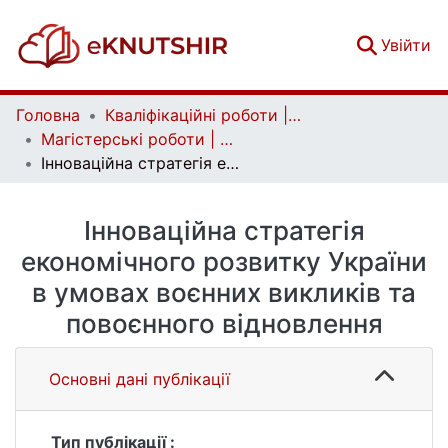
(c
Увійти
Головна
Кваліфікаційні роботи | Qualifying works
Магістерські роботи | Master's theses
Інноваційна стратегія економічного розвитку України в умовах воєнних викликів та повоєнного відновлення
Інноваційна стратегія
економічного розвитку України
в умовах воєнних викликів та
повоєнного відновлення
Основні дані публікації
Тип публікації :