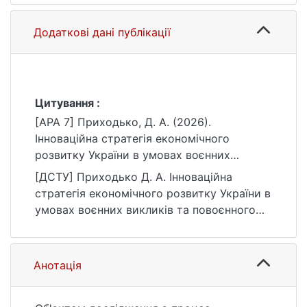
Додаткові дані публікації
Цитування :
[APA 7] Приходько, Д. А. (2026).
Інноваційна стратегія економічного
розвитку України в умовах воєнних
викликів та повоєнного відновлення
[ДСТУ] Приходько Д. А. Інноваційна
[Магістерська робота, Київський
стратегія економічного розвитку України в
національний університет імені Тараса
умовах воєнних викликів та повоєнного
Шевченка]. eKNUTSHIR.
відновлення : кваліфікаційна робота
https://ir.library.knu.ua/handle/15071834/222
магістра : 051 Економіка / наук. кер. А. О.
90
Ходжаян. Київ, 2026. 92 с. URL:
Анотація
https://ir.library.knu.ua/handle/15071834/222
90 (дата звернення: 25.07.2026).