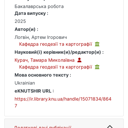
Бакалаврська робота
Дата випуску :
2025
Автор(и) :
Логвін, Артем Ігорович
Кафедра геодезії та картографії
Науковий(і) керівник(и)/редактор(и) :
Курач, Тамара Миколаївна
Кафедра геодезії та картографії
Мова основного тексту :
Ukrainian
eKNUTSHIR URL :
https://ir.library.knu.ua/handle/15071834/864
7
Додаткові дані публікації