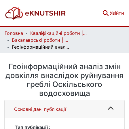
(c
Увійти
Головна
Кваліфікаційні роботи | Qualifying works
Бакалаврські роботи | Bachelor theses
Геоінформаційний аналіз змін довкілля внаслідок руйнування греблі Оскільського водосховища
Геоінформаційний аналіз змін
довкілля внаслідок руйнування
греблі Оскільського
водосховища
Основні дані публікації
Тип публікації :