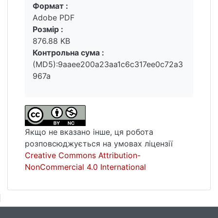
Формат :
Вантажиться...
площі водного дзеркала, втрату
Adobe PDF
прибережної рослинності, осушення
Розмір :
ґрунтів і зміни в гідрологічному режимі.
876.88 KB
Також зафіксовано порушення природних
Контрольна сума :
місць нересту риб, міграцій птахів,
(MD5):9aaee200a23aa1c6c317ee0c72a3
активізацію ерозійних процесів та
967a
загальне зниження біорізноманіття.
Якщо не вказано інше, ця робота
розповсюджується на умовах ліцензії
Creative Commons Attribution-
NonCommercial 4.0 International