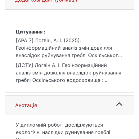
Цитування :
[APA 7] Логвін, А. І. (2025).
Геоінформаційний аналіз змін довкілля
внаслідок руйнування греблі Оскільського
водосховища [Бакалаврська робота,
[ДСТУ] Логвін А. І. Геоінформаційний
Київський національний університет імені
аналіз змін довкілля внаслідок руйнування
Тараса Шевченка]. eKNUTSHIR.
греблі Оскільського водосховища :
https://ir.library.knu.ua/handle/15071834/864
кваліфікаційна робота бакалавра : 10
7
Природничі науки / наук. кер. Т. М. Курач.
Київ, 2025. 46 с. URL:
Анотація
https://ir.library.knu.ua/handle/15071834/864
7 (дата звернення: 25.07.2026).
У дипломній роботі досліджуються
екологічні наслідки руйнування греблі