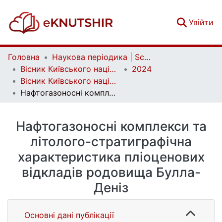
(c
Увійти
Головна
Наукова періодика | Scientific periodicals
Вісник Київського національного університету імені Тараса Шевченка. Геологія | Visnyk of Taras Shevchenko National University of Kyiv. Geology
2024
Вісник Київського національного університету імені Тараса Шевченка. Геологія. 4(107)
Нафтогазоносні комплекси та літолого-стратиграфічна характеристика пліоценових відкладів родовища Булла-Деніз
Нафтогазоносні комплекси та
літолого-стратиграфічна
характеристика пліоценових
відкладів родовища Булла-
Деніз
Основні дані публікації