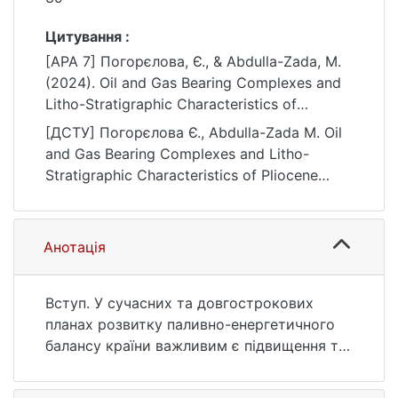
Цитування :
[APA 7] Погорєлова, Є., & Abdulla-Zada, M.
(2024). Oil and Gas Bearing Complexes and
Litho-Stratigraphic Characteristics of
Pliocene Deposits of the Bulla-Deniz Field.
[ДСТУ] Погорєлова Є., Abdulla-Zada M. Oil
Вісник Київського національного
and Gas Bearing Complexes and Litho-
університету імені Тараса Шевченка.
Stratigraphic Characteristics of Pliocene
Геологія, (4(107)), 31–39.
Deposits of the Bulla-Deniz Field. Вісник
https://doi.org/10.17721/1728-2713.107.04
Київського національного університету
імені Тараса Шевченка. Геологія. 2024. no.
Анотація
4(107). P. 31—39. DOI: 10.17721/1728-
2713.107.04 (date of access: 25.07.2026).
Вступ. У сучасних та довгострокових
планах розвитку паливно-енергетичного
балансу країни важливим є підвищення та
об'єктивна оцінка ресурсів вуглеводнів з
метою забезпечення постійного зростання