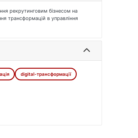
іння рекрутинговим бізнесом на
ння трансформацій в управління
«Педерсен енд партнерс»;
рсен енд партнерс»; обгрунтовано
х Digital-технології;
рутинговою агенцією ТОВ «Педерсен
ація
digital-трансформації