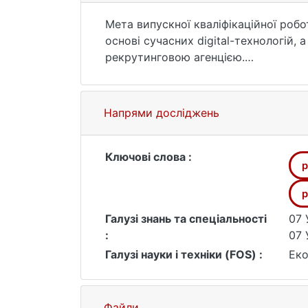
Мета випускної кваліфікаційної роб
основі сучасних digital-технологій
рекрутинговою агенцією.
Досліджено сутність та особливості
охарактеризовано методи та інструм
здійснено діагностику організаційно
Напрями досліджень
проаналізовано рівень диджиталізац
напрями удосконалення моделі систем
розроблено організаційно-методичне
Ключові слова :
р
енд партнерс».
р
Галузі знань та спеціальності
07 
:
07 
Галузі науки і техніки (FOS) :
Еко
Файли