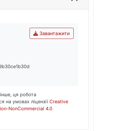
Завантажити
9b30ce1b30d
інше, ця робота
я на умовах ліцензії
Creative
ion-NonCommercial 4.0