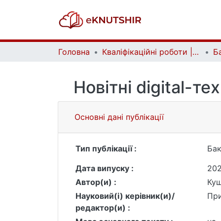
Головна
Кваліфікаційні роботи | Qualifying works
Новітні digital-т
Основні дані публікації
Тип публікації :
Бак
Дата випуску :
20
Автор(и) :
Куш
Науковий(і) керівник(и)/
Пр
редактор(и) :