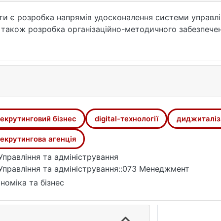
оти є розробка напрямів удосконалення системи управл
, а також розробка організаційно-методичного забезпече
 функціонування сучасного рекрутингового бізнесу;
енти цифровізації рекрутингового бізнесу;
-економічної бізнес-моделі рекрутингової агенції ТОВ 
ії системи управління рекрутингової агенції ТОВ «Педе
и управління рекрутинговим бізнесом на основі новітні
 забезпечення digital-трансформацій в управлінні рек
екрутинговий бізнес
digital-технології
диджиталіз
екрутингова агенція
Управління та адміністрування
Управління та адміністрування::073 Менеджмент
номіка та бізнес