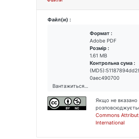
Файл(и) :
Формат :
Adobe PDF
Розмір :
1.61 MB
Контрольна сума :
(MD5):51187894dd2
0aec490700
Вантажиться...
Вантажиться...
Якщо не вказано 
розповсюджуєтьс
Commons Attribut
International