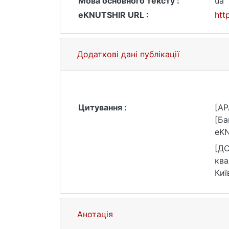
Мова основного тексту :
ua
eKNUTSHIR URL :
htt
Додаткові дані публікації
Цитування :
[AP
[Ба
eKN
[ДС
ква
Киї
Анотація