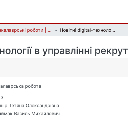
Бакалаврські роботи | Bachelor theses
Новітні digital-технології в управлінні рекрутинговим бізнесом
ехнології в управлінні рекр
алаврська робота
23
нір Тетяна Олександрівна
иймак Василь Михайлович