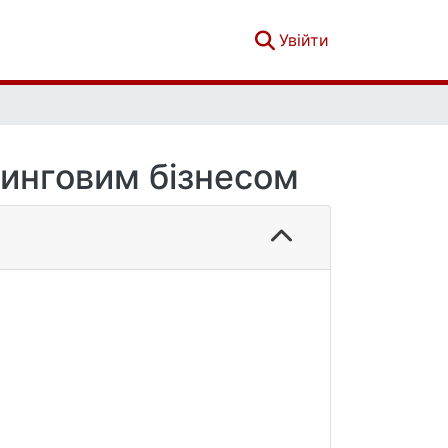
(current)
Увійти
утинговим бізнесом