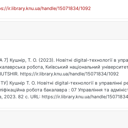
ps://ir.library.knu.ua/handle/15071834/1092
A 7] Кушнір, Т. О. (2023). Новітні digital-технології в у
калаврська робота, Київський національний університет
UTSHIR. https://ir.library.knu.ua/handle/15071834/1092
ТУ] Кушнір Т. О. Новітні digital-технології в управлінні
ліфікаційна робота бакалавра : 07 Управління та адмініс
в, 2023. 82 с. URL: https://ir.library.knu.ua/handle/150718