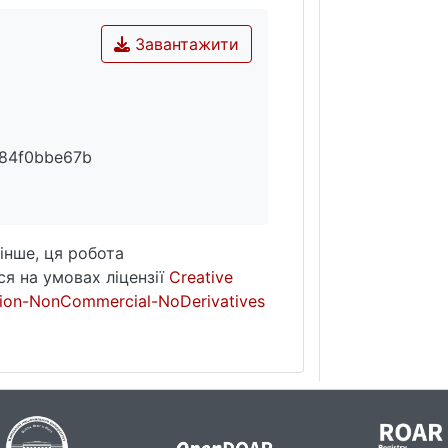
ернальності, а також інтернальності у сфері досягнень і
детермінований — відзначається підвищеним зовнішнім 
Завантажити
ть низькими; відчужений — характеризується середнім р
ерах досягнень і невдач, вищими за середні показника
івського виховання, які сприяють розвитку особистісног
а заборон. Стратегіями, які не сприяють розвитку особис
84f0bbe67b
ірність заборон і санкцій, недостатність обов’язків, пот
 батьківських почуттів і їх нерозвиненість, виховна н
екція власних негативних рис на підлітка, наділення ч
овання.
інше, ця робота
я на умовах ліцензії
Creative
ал, самодетермінація, автономія, «Его», життєстійкість,
ion-NonCommercial-NoDerivatives
розвитку.