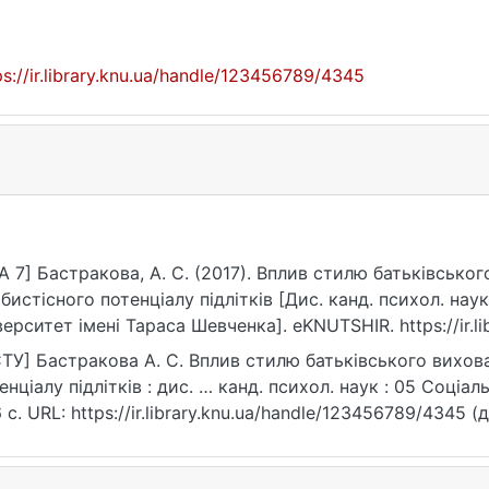
ps://ir.library.knu.ua/handle/123456789/4345
A 7] Бастракова, А. С. (2017). Вплив стилю батьківсько
бистісного потенціалу підлітків [Дис. канд. психол. нау
верситет імені Тараса Шевченка]. eKNUTSHIR. https://ir.l
ТУ] Бастракова А. С. Вплив стилю батьківського вихов
енціалу підлітків : дис. … канд. психол. наук : 05 Соціаль
 с. URL: https://ir.library.knu.ua/handle/123456789/4345 (