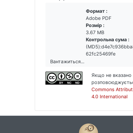
задоволеності життям, загальної інт
автономної каузальної орієнтації; 
Формат :
на тлі інших показників, які є доси
Adobe PDF
локусу контролю, у тому числі у сф
Розмір :
загальної життєстійкості.
3.67 MB
Емпірично визначено стратегії батьк
Контрольна сума :
обов’язків, мінімальність санкцій т
(MD5):d4e7c936bba
гіперпротекція і гіпопротекція, надм
62fc25469fe
дитячими якостями, розширення сфери
Вантажиться...
виховання, фобія втрати дитини, про
Вантажиться...
конфлікту між батьками у сферу вих
Якщо не вказано 
розповсюджуєтьс
Ключові слова: особистісний потенці
Commons Attribut
батьківського виховання, програма 
4.0 International