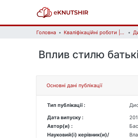
Головна
Кваліфікаційні роботи | Qualifying works
Вплив стилю батькі
Основні дані публікації
Тип публікації :
Дис
Дата випуску :
201
Автор(и) :
Бас
Науковий(і) керівник(и)/
Вла