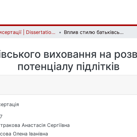
Дисертації | Dissertations
Вплив стилю батьківського виховання на розвиток особистісного потенціалу підлітків
вського виховання на роз
потенціалу підлітків
ертація
7
тракова Анастасія Сергіївна
сова Олена Іванівна