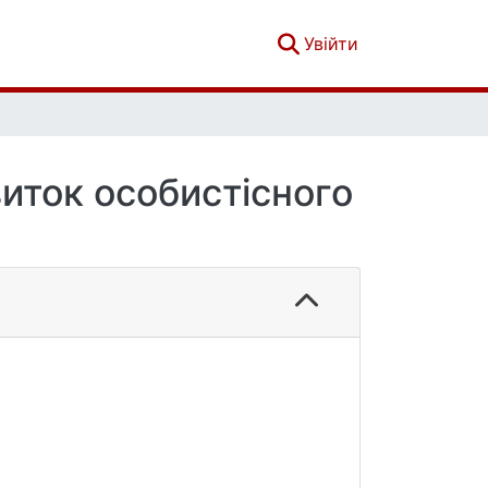
(current)
Увійти
виток особистісного