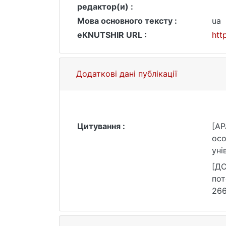
редактор(и) :
Мова основного тексту :
ua
eKNUTSHIR URL :
htt
Додаткові дані публікації
Цитування :
[AP
осо
уні
[ДС
пот
266