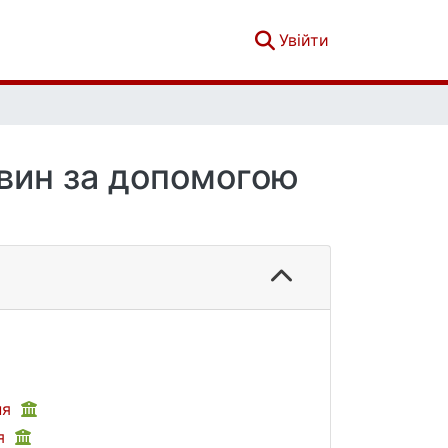
(current)
Увійти
овин за допомогою
ня
ня