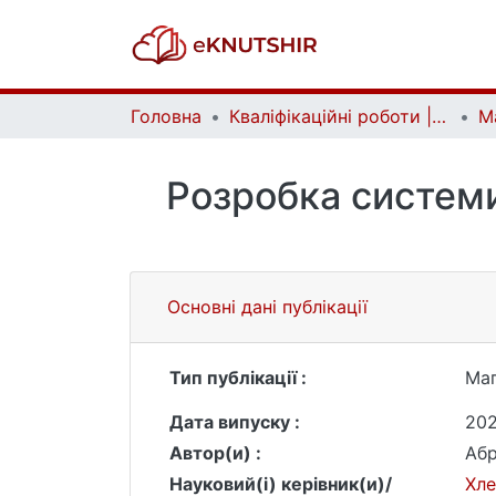
Головна
Кваліфікаційні роботи | Qualifying works
Розробка системи
Основні дані публікації
Тип публікації :
Маг
Дата випуску :
20
Автор(и) :
Абр
Науковий(і) керівник(и)/
Хле