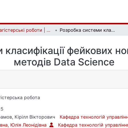
Магістерські роботи | Master's theses
Розробка системи класифікації фейкових новин за допомогою методів Data Science
 класифікації фейкових н
методів Data Science
істерська робота
25
амов, Кірілл Вікторович
Кафедра технологій управлін
вна, Юлія Леонідівна
Кафедра технологій управлін