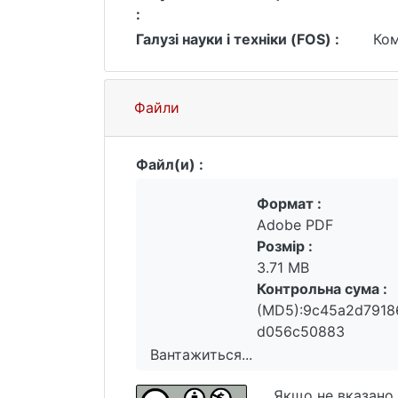
Дипломна робота складається зі вст
:
обсяг роботи становить _ сторінок, м
Галузі науки і техніки (FOS) :
Ком
Ключові слова: Штучний інтелект(AI
мови(NLP), гібридний підхід, класифі
Файли
Файл(и) :
Формат :
Adobe PDF
Розмір :
3.71 MB
Контрольна сума :
(MD5):9c45a2d7918
d056c50883
Вантажиться...
Вантажиться...
Якщо не вказано 