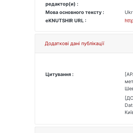
редактор(и) :
Мова основного тексту :
Ukr
eKNUTSHIR URL :
htt
Додаткові дані публікації
Цитування :
[AP
мет
Шев
[ДС
Dat
Киї
25.