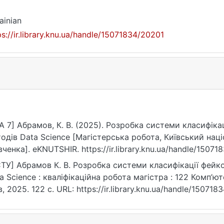
ainian
ps://ir.library.knu.ua/handle/15071834/20201
A 7] Абрамов, К. В. (2025). Розробка системи класифік
одів Data Science [Магістерська робота, Київський наці
ченка]. eKNUTSHIR. https://ir.library.knu.ua/handle/15071
ТУ] Абрамов К. В. Розробка системи класифікації фей
a Science : кваліфікаційна робота магістра : 122 Комп’юте
в, 2025. 122 с. URL: https://ir.library.knu.ua/handle/15071
07.2026).