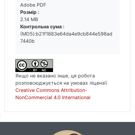
Adobe PDF
удосконалення системи економічної
Розмір :
безпеки бізнесу ТОВ «Прометей Агро».
2.14 MB
Контрольна сума :
(MD5):b21f1883e64da4e9cb844e598ad
7440b
Якщо не вказано інше, ця робота
розповсюджується на умовах ліцензії
Creative Commons Attribution-
NonCommercial 4.0 International