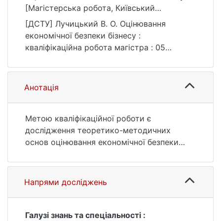
[Магістерська робота, Київський
національний університет імені Тараса
[ДСТУ] Лучицький В. О. Оцінювання
Шевченка]. eKNUTSHIR.
економічної безпеки бізнесу :
https://ir.library.knu.ua/handle/123456789/60
кваліфікаційна робота магістра : 05
08
Соціальні та поведінкові науки. Київ, 2023.
84 с. URL:
https://ir.library.knu.ua/handle/123456789/60
Анотація
08 (дата звернення: 25.07.2026).
Метою кваліфікаційної роботи є
дослідження теоретико-методичних
основ оцінювання економічної безпеки
бізнесу, а також обґрунтування напрямків
вдосконалення системи економічної
безпеки підприємства.
Напрями досліджень
Предметом дослідження є сукупність
теоретичних, методичних та практичних
аспектів оцінювання економічної безпеки
Галузі знань та спеціальності :