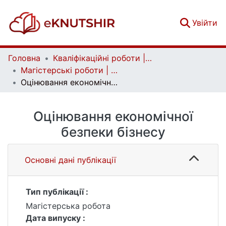
(c
Увійти
Головна
Кваліфікаційні роботи | Qualifying works
Магістерські роботи | Master's theses
Оцінювання економічної безпеки бізнесу
Оцінювання економічної
безпеки бізнесу
Основні дані публікації
Тип публікації :
Магістерська робота
Дата випуску :