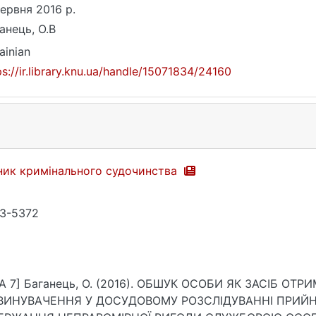
червня 2016 р.
анець, О.В
ainian
ps://ir.library.knu.ua/handle/15071834/24160
ник кримінального судочинства
3-5372
A 7] Баганець, О. (2016). ОБШУК ОСОБИ ЯК ЗАСІБ ОТРИМАННЯ ДОКАЗІВ
УВАЧЕННЯ У ДОСУДОВОМУ РОЗСЛІДУВАННІ ПРИЙНЯТТЯ ПРОПОЗИЦІЇ, ОБІЦЯНКИ АБО