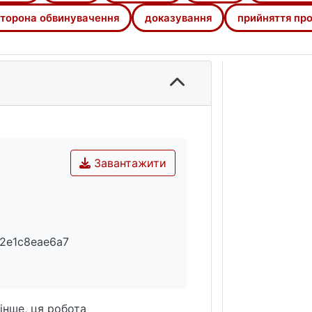
торона обвинувачення
доказування
прийняття про
Завантажити
f2e1c8eae6a7
інше, ця робота