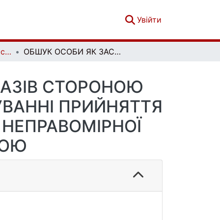
(current)
Увійти
Вісник кримінального судочинства. № 3
ОБШУК ОСОБИ ЯК ЗАСІБ ОТРИМАННЯ ДОКАЗІВ СТОРОНОЮ ОБВИНУВАЧЕННЯ У ДОСУДОВОМУ РОЗСЛІДУВАННІ ПРИЙНЯТТЯ ПРОПОЗИЦІЇ, ОБІЦЯНКИ АБО ОДЕРЖАННЯ НЕПРАВОМІРНОЇ ВИГОДИ СЛУЖБОВОЮ ОСОБОЮ
КАЗІВ СТОРОНОЮ
ВАННІ ПРИЙНЯТТЯ
 НЕПРАВОМІРНОЇ
БОЮ