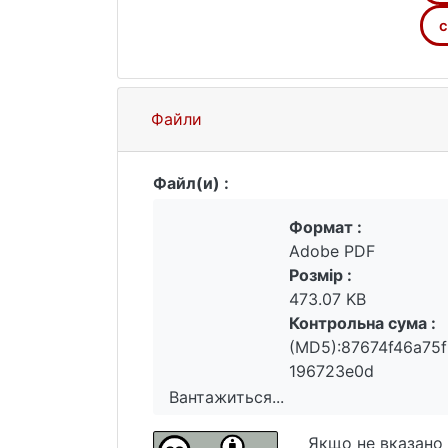
с
Файли
Файл(и) :
Формат :
Adobe PDF
Розмір :
473.07 KB
Контрольна сума :
(MD5):87674f46a75
196723e0d
Вантажиться...
Вантажиться...
Якщо не вказано 