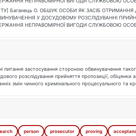
НЯ НЕПРАВОМІРНОЇ ВИГОДИ СЛУЖБОВОЮ ОСОБОЮ. Вісник кримінального
очинства, (3), 133–139. https://ir.library.knu.ua/handle/15
ТУ] Баганець О. ОБШУК ОСОБИ ЯК ЗАСІБ ОТРИМАННЯ ДОКАЗІВ СТОРОНОЮ
УВАЧЕННЯ У ДОСУДОВОМУ РОЗСЛІДУВАННІ ПРИЙНЯТТЯ ПРОПОЗИЦІЇ, ОБІЦЯНКИ АБО
НЯ НЕПРАВОМІРНОЇ ВИГОДИ СЛУЖБОВОЮ ОСОБОЮ. Вісник кримінального
очинства. 2016. № 3. С. 133—139. URL: https://ir.library.
рнення: 26.07.2026).
і питання застосування стороною обвинувачення таког
удового розслідування прийняття пропозиції, обіцянки
нніх змін чинного кримінального процесуального та кр
earch
person
prosecutor
proving
acceptanc