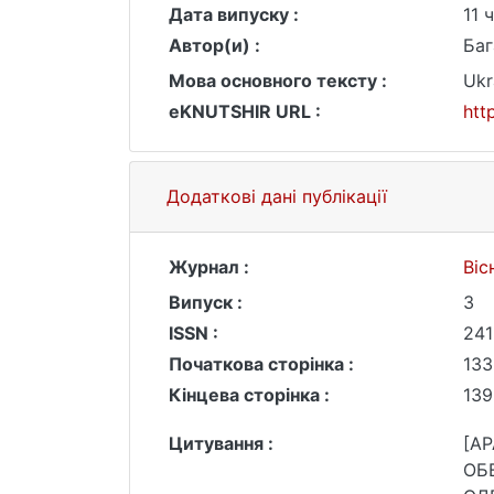
Дата випуску :
11 
Автор(и) :
Баг
Мова основного тексту :
Ukr
eKNUTSHIR URL :
htt
Додаткові дані публікації
Журнал :
Віс
Випуск :
3
ISSN :
241
Початкова сторінка :
133
Кінцева сторінка :
139
Цитування :
[AP
ОБВИН