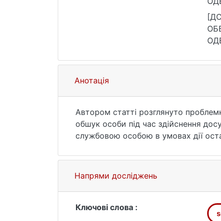
ОДЕРЖАН
суд
[ДС
ОБВИН
ОДЕРЖАН
суд
зве
Анотація
Автором статті розглянуто проблемн
обшук особи під час здійснення дос
службовою особою в умовах дії оста
Напрями досліджень
Ключові слова :
s