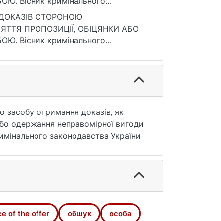
071834/24160
knu.ua/handle/15071834/24160 (дата
о засобу отримання доказів, як
 або одержання неправомірної вигоди
имінального законодавства України
e of the offer
обшук
особа