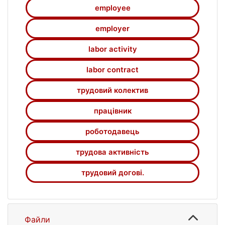
реалізації соціально-економічних
employee
інтересівчленів трудового колективу
employer
labor activity
labor contract
трудовий колектив
працівник
роботодавець
трудова активність
трудовий догові.
Файли