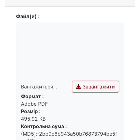
Файл(и) :
Завантажити
Вантажиться...
Формат :
Вантажиться...
Adobe PDF
Розмір :
495.92 KB
Контрольна сума :
(MD5):f2bb9c6b943a50b76873794be5f