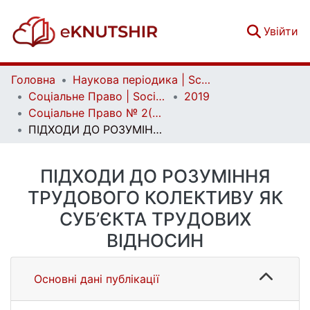
(c
Увійти
Головна
Наукова періодика | Scientific periodicals
Соціальне Право | Social Law
2019
Соціальне Право № 2(2019)
ПІДХОДИ ДО РОЗУМІННЯ ТРУДОВОГО КОЛЕКТИВУ ЯК СУБ’ЄКТА ТРУДОВИХ ВІДНОСИН
ПІДХОДИ ДО РОЗУМІННЯ
ТРУДОВОГО КОЛЕКТИВУ ЯК
СУБ’ЄКТА ТРУДОВИХ
ВІДНОСИН
Основні дані публікації