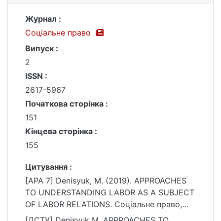
Журнал :
Соціальне право
Випуск :
2
ISSN :
2617-5967
Початкова сторінка :
151
Кінцева сторінка :
155
Цитування :
[APA 7] Denisyuk, M. (2019). APPROACHES
TO UNDERSTANDING LABOR AS A SUBJECT
OF LABOR RELATIONS. Соціальне право,
(2), 151–155.
[ДСТУ] Denisyuk M. APPROACHES TO