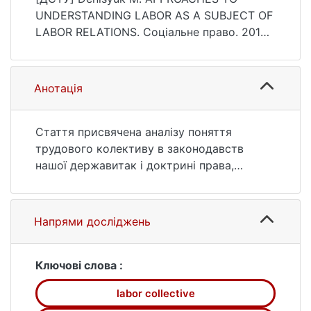
https://doi.org/10.37440/soclaw.2019.02.23
UNDERSTANDING LABOR AS A SUBJECT OF
LABOR RELATIONS. Соціальне право. 2019.
no. 2. P. 151—155. DOI:
10.37440/soclaw.2019.02.23 (date of access:
25.07.2026).
Анотація
Стаття присвячена аналізу поняття
трудового колективу в законодавств
нашої державитак і доктрині права,
визначена роль даного суб’єкту в процесі
управління підприємством,виокремлено
проблеми визначення трудового
Напрями досліджень
колективу як окремого суб’єкта трудових
відносин.Зазначено на шляхах вирішення
відповідних проблем. Наголошується, що
Ключові слова :
участь працівників вуправлінні
labor collective
підприємством створює правовий шлях