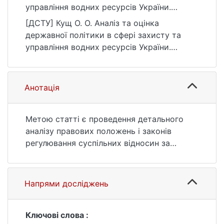
управління водних ресурсів України.
Географія та туризм, (79), 60–65.
[ДСТУ] Кущ О. О. Аналіз та оцінка
https://doi.org/10.17721/2308-
державної політики в сфері захисту та
135X.2025.79.60-65
управління водних ресурсів України.
Географія та туризм. 2025. № 79. С. 60—
65. DOI: 10.17721/2308-135X.2025.79.60-65
(дата звернення: 25.07.2026).
Анотація
Метою статті є проведення детального
аналізу правових положень і законів
регулювання суспільних відносин за
басейновим принципом використання
водних ресурсів.
Методика дослідження. Стаття базується
Напрями досліджень
на результатах досліджень та міркувань
автора щодо оцінки впливу інтегрованої
водної політики на водні ресурси
Ключові слова :