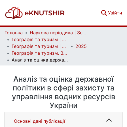
(c
Увійти
Головна
Наукова періодика | Scientific periodicals
Географія та туризм | Geography and tourism
Географія та туризм | Geography and tourism
2025
Географія та туризм. Вип. 79
Аналіз та оцінка державної політики в сфері захисту та управління водних ресурсів України
Аналіз та оцінка державної
політики в сфері захисту та
управління водних ресурсів
України
Основні дані публікації