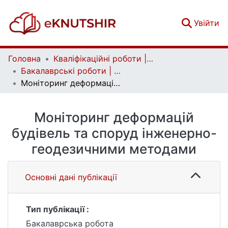
(c
Увійти
Головна
Кваліфікаційні роботи | Qualifying works
Бакалаврські роботи | Bachelor theses
Моніторинг деформацій будівель та споруд інженерно-геодезичними методами
Моніторинг деформацій
будівель та споруд інженерно-
геодезичними методами
Основні дані публікації
Тип публікації :
Бакалаврська робота