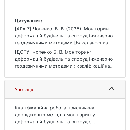
Цитування :
[APA 7] Чопенко, Б. В. (2025). Моніторинг
деформацій будівель та споруд інженерно-
геодезичними методами [Бакалаврська
робота, Київський національний
[ДСТУ] Чопенко Б. В. Моніторинг
університет імені Тараса Шевченка].
деформацій будівель та споруд інженерно-
eKNUTSHIR.
геодезичними методами : кваліфікаційна
https://ir.library.knu.ua/handle/15071834/865
робота бакалавра : 19 Архітектура та
3
будівництво / наук. кер. С. П. Боднар. Київ,
2025. 52 с. URL:
Анотація
https://ir.library.knu.ua/handle/15071834/865
3 (дата звернення: 25.07.2026).
Кваліфікаційна робота присвячена
дослідженню методів моніторингу
деформацій будівель та споруд з
використанням інженерно-геодезичних