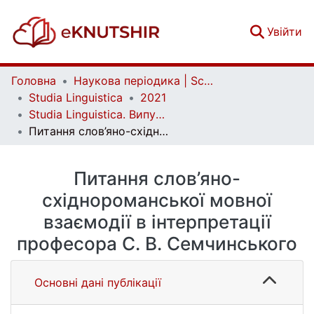
(c
Увійти
Головна
Наукова періодика | Scientific periodicals
Studia Linguistica
2021
Studia Linguistica. Випуск 19
Питання слов’яно-cхіднороманської мовної взаємодії в інтерпретації професора С. В. Семчинського
Питання слов’яно-
cхіднороманської мовної
взаємодії в інтерпретації
професора С. В. Семчинського
Основні дані публікації