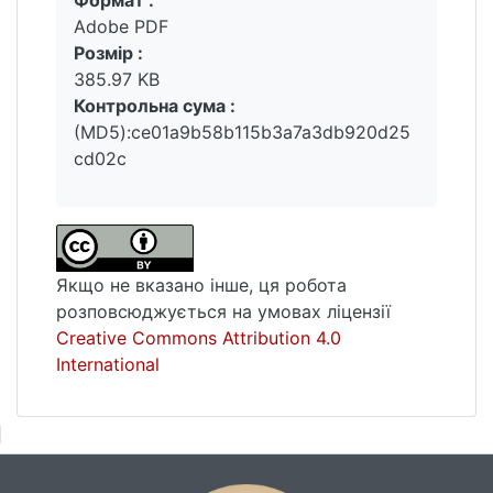
Вантажиться...
академічну значущість: вона вибудувала
Adobe PDF
мости дружби між українським і
Розмір :
румунським народами.
385.97 KB
Контрольна сума :
(MD5):ce01a9b58b115b3a7a3db920d25
cd02c
Якщо не вказано інше, ця робота
розповсюджується на умовах ліцензії
Creative Commons Attribution 4.0
International