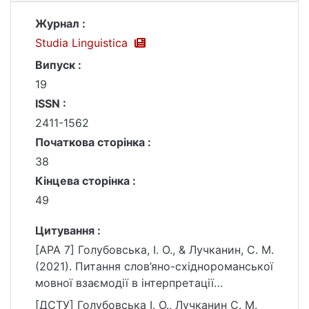
Журнал :
Studia Linguistica
Випуск :
19
ISSN :
2411-1562
Початкова сторінка :
38
Кінцева сторінка :
49
Цитування :
[APA 7] Голубовська, І. О., & Лучканин, С. М.
(2021). Питання слов’яно-cхіднороманської
мовної взаємодії в інтерпретації
професора С. В. Семчинського. Studia
[ДСТУ] Голубовська І. О., Лучканин С. М.