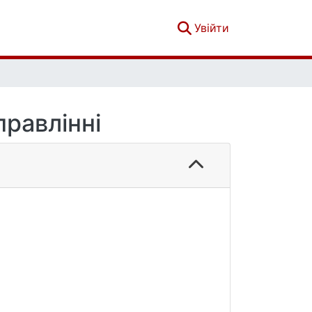
(current)
Увійти
правлінні