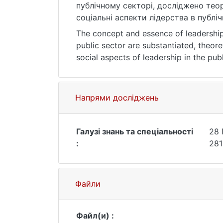
публічному секторі, досліджено теор
соціальні аспекти лідерства в публі
управлінні. Проаналізовано проблем
The concept and essence of leadership 
досвід розвитку лідерства в публічн
public sector are substantiated, theore
публічному управлінні в умовах глоба
social aspects of leadership in the pu
administration is investigated. Proble
experience of leadership development 
Ключові слова: лідерство, механізми
leadership in public administration in t
Напрями досліджень
управління, розвиток, розвиток ліде
Keywords: leadership, mechanisms for 
Галузі знань та спеціальності
28 
administration, development, leadersh
:
281
Файли
Файл(и) :