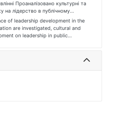
влінні Проаналізовано культурні та
ку на лідерство в публічному
вано зарубіжний та вітчизняний
nce of leadership development in the
лення розвитку лідерства в
tion are investigated, cultural and
opment on leadership in public
analyzed. The foreign and domestic
ways of improving the development of
дія, модернізована модель, публічне
розвиток.
on, modernized model, public
 development.