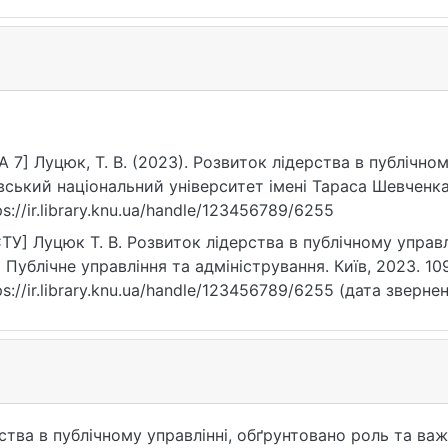
A 7] Луцюк, Т. В. (2023). Розвиток лідерства в публічно
вський національний університет імені Тараса Шевченка
ps://ir.library.knu.ua/handle/123456789/6255
ТУ] Луцюк Т. В. Розвиток лідерства в публічному управлі
8 Публічне управління та адміністрування. Київ, 2023. 109
ps://ir.library.knu.ua/handle/123456789/6255 (дата звернен
ства в публічному управлінні, обґрунтовано роль та ва