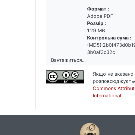
Формат :
Adobe PDF
Розмір :
1.29 MB
Контрольна сума :
(MD5):2b0f473d0b1
3b0af3c32c
Вантажиться...
Вантажиться...
Якщо не вказано 
розповсюджуєтьс
Commons Attribut
International