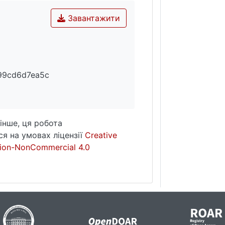
Завантажити
99cd6d7ea5c
інше, ця робота
я на умовах ліцензії
Creative
ion-NonCommercial 4.0