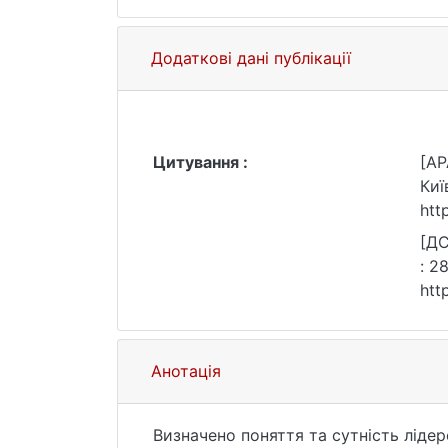
Додаткові дані публікації
Цитування :
[AP
Киї
htt
[ДС
: 2
htt
Анотація
Визначено поняття та сутність лідер