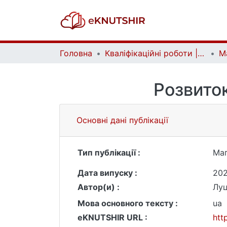
Головна
Кваліфікаційні роботи | Qualifying works
Розвиток
Основні дані публікації
Тип публікації :
Маг
Дата випуску :
20
Автор(и) :
Луц
Мова основного тексту :
ua
eKNUTSHIR URL :
htt