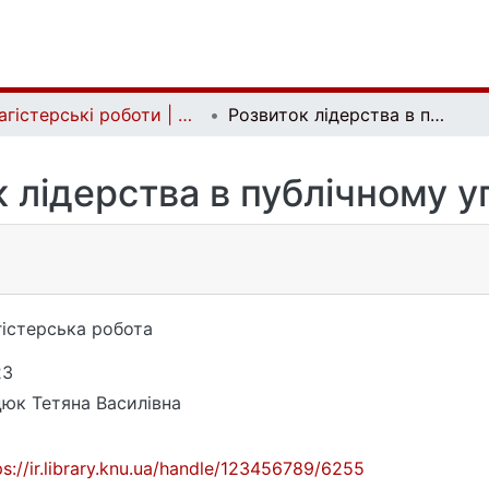
Магістерські роботи | Master's theses
Розвиток лідерства в публічному управлінні
 лідерства в публічному у
істерська робота
23
юк Тетяна Василівна
ps://ir.library.knu.ua/handle/123456789/6255