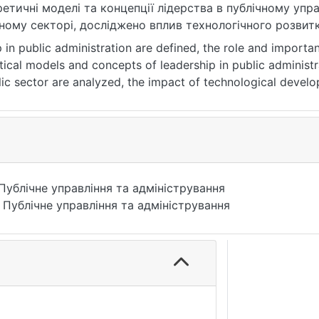
етичні моделі та концепції лідерства в публічному упра
чному секторі, досліджено вплив технологічного розвит
и розвитку лідерства в публічному управлінні. Обґрунто
in public administration are defined, the role and importa
ому управлінні. Визначено стратегії та шляхи вдоскона
tical models and concepts of leadership in public administra
лізації.
blic sector are analyzed, the impact of technological devel
ms of leadership development in public administration are 
in public administration is substantiated. Strategies and 
 забезпечення розвитку лідерства, міжсуб'єктна взаємо
he conditions of globalization are defined.
рства, публічно-управлінська діяльність, технологічний 
ensuring leadership development, intersubjective interacti
Публічне управління та адміністрування
ip development, public management activity, technological
 Публічне управління та адміністрування