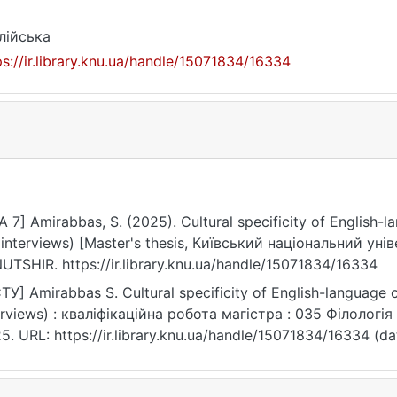
лійська
ps://ir.library.knu.ua/handle/15071834/16334
A 7] Amirabbas, S. (2025). Cultural specificity of English
 interviews) [Master's thesis, Київський національний ун
UTSHIR. https://ir.library.knu.ua/handle/15071834/16334
ТУ] Amirabbas S. Cultural specificity of English-language 
erviews) : кваліфікаційна робота магістра : 035 Філологія /
5. URL: https://ir.library.knu.ua/handle/15071834/16334 (da