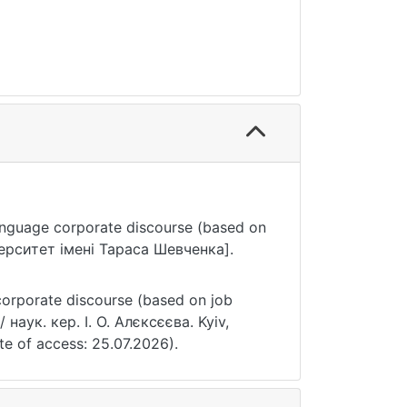
-language corporate discourse (based on
іверситет імені Тараса Шевченка].
corporate discourse (based on job
 наук. кер. І. О. Алєксєєва. Kyiv,
te of access: 25.07.2026).