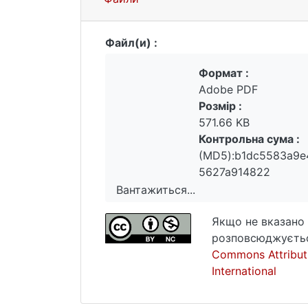
Файл(и) :
Формат :
Adobe PDF
Розмір :
571.66 KB
Контрольна сума :
(MD5):b1dc5583a9e
5627a914822
Вантажиться...
Вантажиться...
Якщо не вказано 
розповсюджуєтьс
Commons Attribut
International