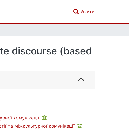
(current)
Увійти
ate discourse (based
турної комунікації
огії та міжкультурної комунікації