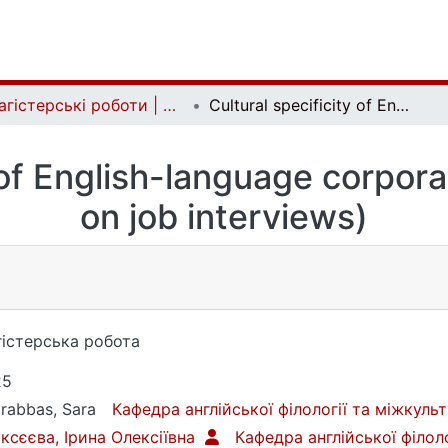
Магістерські роботи | Master's theses
Cultural specificity of English-language corporate discourse (based on job interviews)
y of English-language corpor
on job interviews)
істерська робота
25
rabbas, Sara
Кафедра англійської філології та міжкуль
ксєєва, Ірина Олексіївна
Кафедра англійської філол