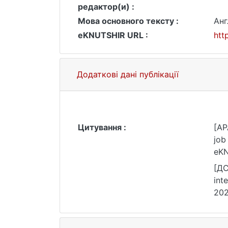
редактор(и) :
Мова основного тексту :
Анг
eKNUTSHIR URL :
htt
Додаткові дані публікації
Цитування :
[AP
job
eKN
[ДС
int
202