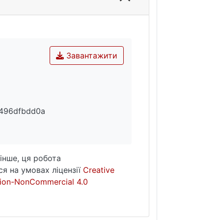
Завантажити
496dfbdd0a
інше, ця робота
я на умовах ліцензії
Creative
ion-NonCommercial 4.0