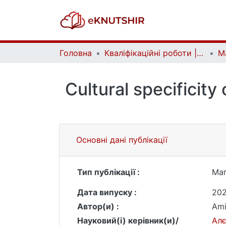
Головна
Кваліфікаційні роботи | Qualifying works
Cultural specificit
Основні дані публікації
Тип публікації :
Маг
Дата випуску :
20
Автор(и) :
Ami
Науковий(і) керівник(и)/
Алє