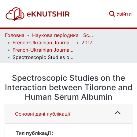
(c
Увійти
Головна
Наукова періодика | Scientific periodicals
French-Ukrainian Journal of Chemistry
2017
French-Ukrainian Journal of Chemistry. Vol. 5 No. 1
Spectroscopic Studies on the Interaction between Tilorone and Human Serum Albumin
Spectroscopic Studies on the
Interaction between Tilorone and
Human Serum Albumin
Основні дані публікації
Тип публікації :