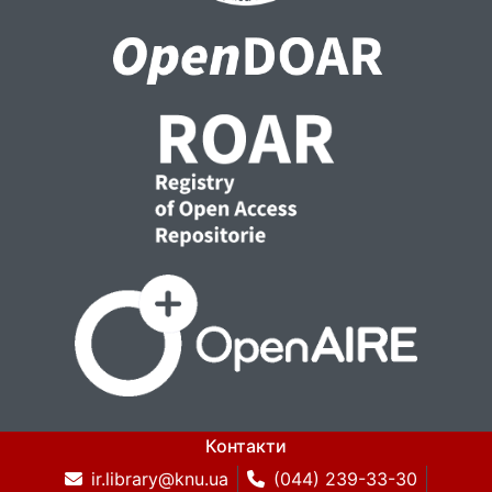
Контакти
ir.library@knu.ua
(044) 239-33-30