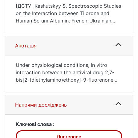
Journal of Chemistry, 5(1), 48–59.
[ДСТУ] Kashutskуy S. Spectroscopic Studies
https://doi.org/10.17721/fujcV5I1P48-59
on the Interaction between Tilorone and
Human Serum Albumin. French-Ukrainian
Journal of Chemistry. 2017. Vol. 5, no. 1. P. 48
—59. DOI: 10.17721/fujcV5I1P48-59 (date of
access: 25.07.2026).
Анотація
Under physiological conditions, in vitro
interaction between the antiviral drug 2,7-
bis[2-(diethylamino)ethoxy]-9-fluorenone
dihydrochloride (Tilorone, TIL) and human
serum albumin (HSA) was investigated at
excitation wavelength 280 nm and at
Напрями досліджень
different temperatures (298 K and 313 K) by
fluorescence emission spectroscopy. TIL
showed a strong ability to quench the
Ключові слова :
intrinsic fluorescence of HSA through a static
fluorenone