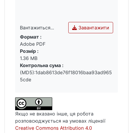
Завантажити
Вантажиться...
Формат :
Вантажиться...
Adobe PDF
Розмір :
1.36 MB
Контрольна сума :
(MD5):1dab8613de76f18016baa93ad965
5cde
Якщо не вказано інше, ця робота
розповсюджується на умовах ліцензії
Creative Commons Attribution 4.0