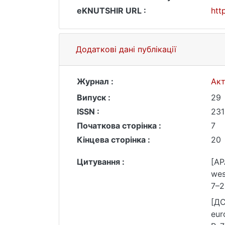
eKNUTSHIR URL :
htt
Додаткові дані публікації
Журнал :
Акт
Випуск :
29
ISSN :
231
Початкова сторінка :
7
Кінцева сторінка :
20
Цитування :
[AP
wes
7–2
[ДС
eur