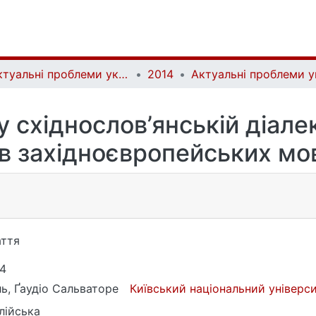
Актуальні проблеми української лінгвістики: теорія і практика | Current issues of Ukrainian linguistics: theory and practice
2014
у східнослов’янській діалек
 в західноєвропейських мо
ття
4
ь, Ґаудіо Сальваторе
Київський національний універс
лійська