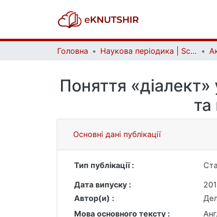
Головна
Наукова періодика | Scientific periodicals
Поняття «діалект» 
та
Основні дані публікації
Тип публікації :
Ста
Дата випуску :
201
Автор(и) :
Дел
Мова основного тексту :
Анг