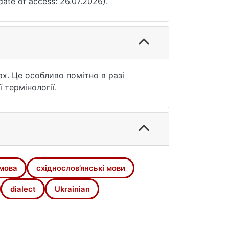
date of access: 26.07.2026).
х. Це особливо помітно в разі
 термінології.
 мова
східнослов’янські мови
dialect
Ukrainian