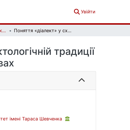
(current)
Увійти
Актуальні проблеми української лінгвістики: теорія і практика. Вип. 29
Поняття «діалект» у східнослов’янській діалектологічній традиції та в західноєвропейських мовах
тологічній традиції
вах
итет імені Тараса Шевченка