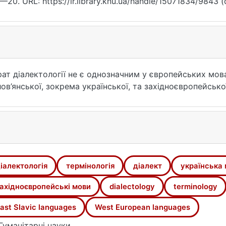
7—20. URL: https://ir.library.knu.ua/handle/15071834/9843 (
ат діалектології не є однозначним у європейських мова
ов’янської, зокрема української, та західноєвропейської
іалектологія
термінологія
діалект
українська
ахідноєвропейські мови
dialectology
terminology
ast Slavic languages
West European languages
Гуманітарні науки