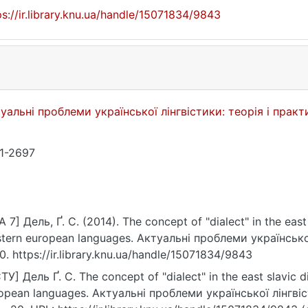
ps://ir.library.knu.ua/handle/15071834/9843
уальні проблеми української лінгвістики: теорія і прак
1-2697
A 7] Дель, Ґ. С. (2014). The concept of "dialect" in the east 
tern european languages. Актуальні проблеми української 
0. https://ir.library.knu.ua/handle/15071834/9843
ТУ] Дель Ґ. С. The concept of "dialect" in the east slavic d
opean languages. Актуальні проблеми української лінгвіст