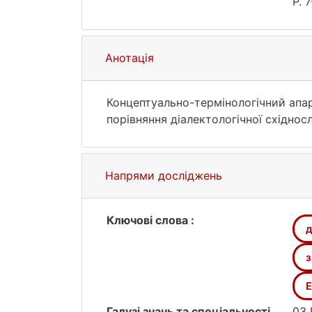
P. 
Анотація
Концептуально-термінологічний апар
порівняння діалектологічної східносл
Напрями досліджень
Ключові слова :
д
з
E
Галузі знань та спеціальності
03 