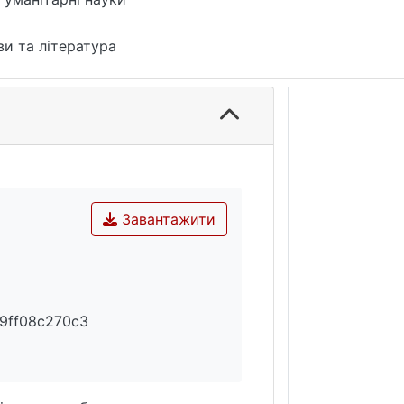
и та література
Завантажити
f9ff08c270c3