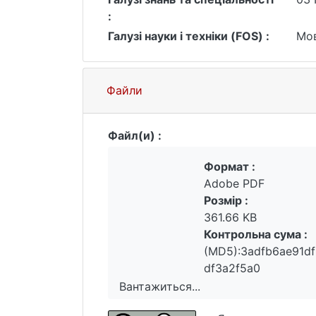
:
Галузі науки і техніки (FOS) :
Мов
Файли
Файл(и) :
Формат :
Adobe PDF
Розмір :
361.66 KB
Контрольна сума :
(MD5):3adfb6ae91d
df3a2f5a0
Вантажиться...
Вантажиться...