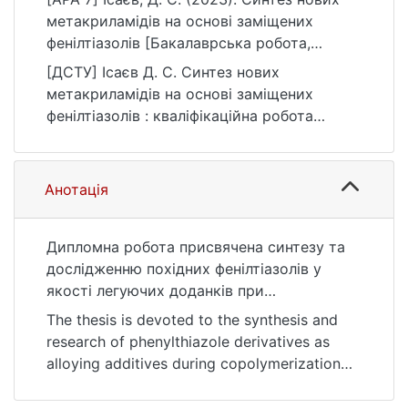
метакриламідів на основі заміщених
фенілтіазолів [Бакалаврська робота,
Київський національний університет імені
[ДСТУ] Ісаєв Д. С. Синтез нових
Тараса Шевченка]. eKNUTSHIR.
метакриламідів на основі заміщених
https://ir.library.knu.ua/handle/123456789/45
фенілтіазолів : кваліфікаційна робота
98
бакалавра : 10 Природничі науки. Київ,
2023. 33 с. URL:
https://ir.library.knu.ua/handle/123456789/45
Анотація
98 (дата звернення: 25.07.2026).
Дипломна робота присвячена синтезу та
дослідженню похідних фенілтіазолів у
якості легуючих доданків при
кополімеризації зі стиролом та їх вплив на
The thesis is devoted to the synthesis and
термодеструкцію отриманого кополімеру.
research of phenylthiazole derivatives as
В роботі синтезовано 3 нових мономери
alloying additives during copolymerization
на основі різних за властивістю
with styrene and their effect on the thermal
замісників, відповідно 3 кополімери зі
destruction of the obtained copolymer.