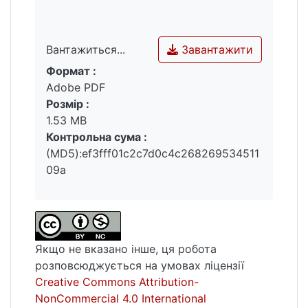
Завантажити
Вантажиться...
Формат :
Вантажиться...
Adobe PDF
Розмір :
1.53 MB
Контрольна сума :
(MD5):ef3fff01c2c7d0c4c268269534511
09a
Якщо не вказано інше, ця робота
розповсюджується на умовах ліцензії
Creative Commons Attribution-
NonCommercial 4.0 International