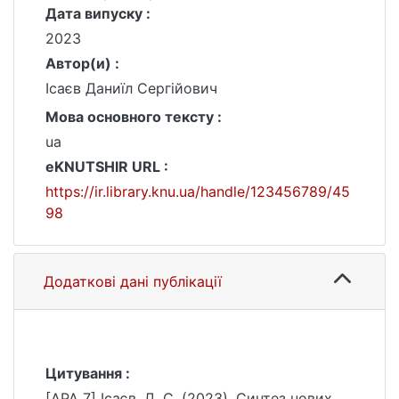
Дата випуску :
2023
Автор(и) :
Ісаєв Даниїл Сергійович
Мова основного тексту :
ua
eKNUTSHIR URL :
https://ir.library.knu.ua/handle/123456789/45
98
Додаткові дані публікації
Цитування :
[APA 7] Ісаєв, Д. С. (2023). Синтез нових