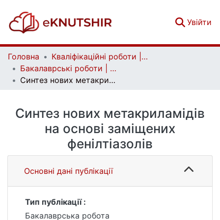
(c
Увійти
Головна
Кваліфікаційні роботи | Qualifying works
Бакалаврські роботи | Bachelor theses
Синтез нових метакриламідів на основі заміщених фенілтіазолів
Синтез нових метакриламідів
на основі заміщених
фенілтіазолів
Основні дані публікації
Тип публікації :
Бакалаврська робота