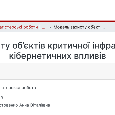
Магістерські роботи | Master's theses
Модель захисту об’єктів критичної інфраструктури від кібернетичних впливів
у об’єктів критичної інфр
кібернетичних впливів
істерська робота
23
товенко Анна Віталіївна