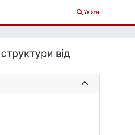
(current)
Увійти
аструктури від