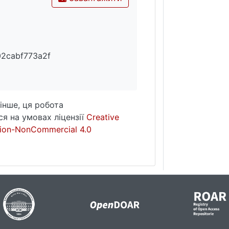
02cabf773a2f
інше, ця робота
я на умовах ліцензії
Creative
ion-NonCommercial 4.0