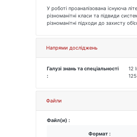
У роботі проаналізована існуюча літе
різноманітні класи та підвиди сист
різноманітні підходи до захисту об’
виявлення вторгнень засновано на д
показники ефективності з плином ча
оптимальним рішенням для впровадже
Напрями досліджень
великих сторонніх корпорацій, підт
передові математичні алгоритми, під
помилкових сповіщень.
Галузі знань та спеціальності
12 
:
125
Файли
Файл(и) :
Формат :