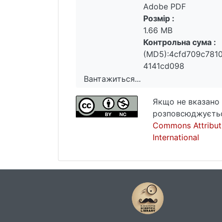
Adobe PDF
Розмір :
1.66 MB
Контрольна сума :
(MD5):4cfd709c781
4141cd098
Вантажиться...
Вантажиться...
Якщо не вказано 
розповсюджуєтьс
Commons Attribut
International