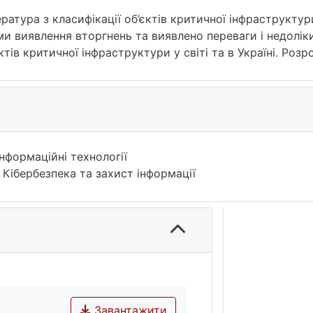
ратура з класифікації об’єктів критичної інфраструктури
еми виявлення вторгнень та виявлено переваги і недолік
єктів критичної інфраструктури у світі та в Україні. Ро
вох сучасних методах виявлення аномалій. Однією з пер
су будуть зростати, адже система увесь час експлуатац
ння на об’єктах критичної інфраструктури, оскільки р
римка функціонування може виконуватися невеликою груп
вищать рівень виявлення вторгнень, навіть не відомих а
Інформаційні технології
 Кібербезпека та захист інформації
Завантажити