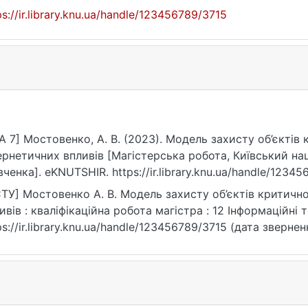
ps://ir.library.knu.ua/handle/123456789/3715
A 7] Мостовенко, А. В. (2023). Модель захисту об’єктів
ернетичних впливів [Магістерська робота, Київський на
ченка]. eKNUTSHIR. https://ir.library.knu.ua/handle/1234
ТУ] Мостовенко А. В. Модель захисту об’єктів критично
ивів : кваліфікаційна робота магістра : 12 Інформаційні те
ps://ir.library.knu.ua/handle/123456789/3715 (дата звернен