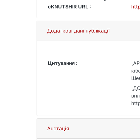
eKNUTSHIR URL :
htt
Додаткові дані публікації
Цитування :
[AP
кіб
Шев
[ДС
впл
htt
Анотація