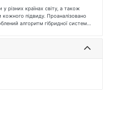
 у різних країнах світу, а також
и кожного підвиду. Проаналізовано
зроблений алгоритм гібридної системи
еваг такої системи є те, що
ії навчається. Алгоритм є
еалізація можлива без залучення
ою спеціалістів, а надійні та
так, і зменшить кількість