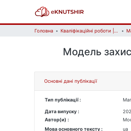
Головна
Кваліфікаційні роботи | Qualifying works
Модель захист
Основні дані публікації
Тип публікації :
Маг
Дата випуску :
20
Автор(и) :
Мос
Мова основного тексту :
ua