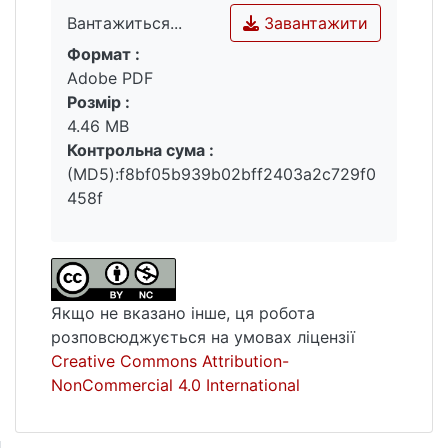
характеристику агропромислового ринку
Завантажити
Вантажиться...
та місце на ньому ПАТ «Ватутінський
Формат :
м’ясокомбінат»; досліджено ефективність
Вантажиться...
Adobe PDF
маркетингового управління виведенням
Розмір :
нового товару підприємства на ринок;
4.46 MB
виявлено рекомендації щодо
Контрольна сума :
вдосконалення маркетингової товарної
(MD5):f8bf05b939b02bff2403a2c729f0
політики ПАТ «Ватутінський
458f
м’ясокомбінат»; проведено оцінювання
ефективності пропозицій щодо
удосконалення маркетингового управління
виведенням нового товару ПАТ
«Ватутінський м’ясокомбінат» на ринок.
Якщо не вказано інше, ця робота
розповсюджується на умовах ліцензії
Creative Commons Attribution-
NonCommercial 4.0 International