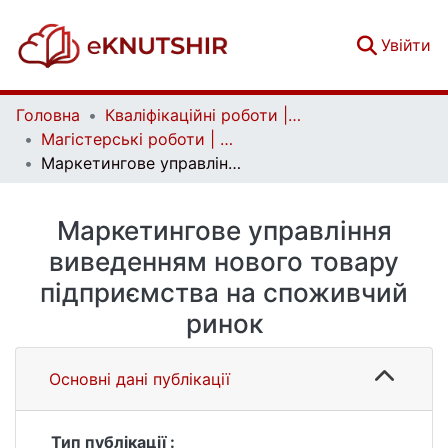
(c
Увійти
Головна
Кваліфікаційні роботи | Qualifying works
Магістерські роботи | Master's theses
Маркетингове управління виведенням нового товару підприємства на споживчий ринок
Маркетингове управління
виведенням нового товару
підприємства на споживчий
ринок
Основні дані публікації
Тип публікації :