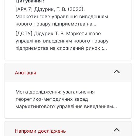
Цитування :
[APA 7] Дідурик, Т. В. (2023).
Маркетингове управління виведенням
нового товару підприємства на
споживчий ринок [Магістерська робота,
[ДСТУ] Дідурик Т. В. Маркетингове
Київський національний університет імені
управління виведенням нового товару
Тараса Шевченка]. eKNUTSHIR.
підприємства на споживчий ринок :
https://ir.library.knu.ua/handle/123456789/60
кваліфікаційна робота магістра : 07
40
Управління та адміністрування. Київ, 2023.
80 с. URL:
Анотація
https://ir.library.knu.ua/handle/123456789/60
40 (дата звернення: 25.07.2026).
Мета дослідження: узагальнення
теоретико-методичних засад
маркетингового управління виведенням
нового товару підприємства та розробка
практичних рекомендацій щодо виведення
нового товару ПАТ «Ватутінський
Напрями досліджень
м’ясокомбінат» на вітчизняний споживчий