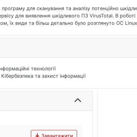
о програму для сканування та аналізу потенційно шкідл
ення шкідливого ПЗ VirusTotal. В роботі була розглянута, структура
м, їх види та більш детально було розглянуто ОС Linux
истрибутиви та їх призначення.
а на базі Linux, яка використовується в більшості орган
і дані організації тому є пріорітетною для атак.
Інформаційні технології
 Кібербезпека та захист інформації
Завантажити