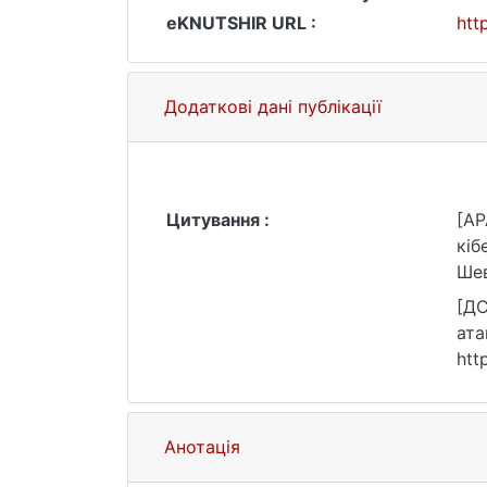
eKNUTSHIR URL :
htt
Додаткові дані публікації
Цитування :
[AP
кіб
Шев
[ДС
ата
htt
Анотація