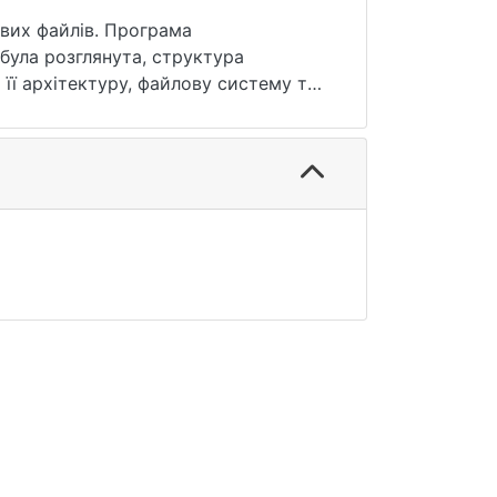
ивих файлів. Програма
 її архітектуру, файлову систему та
ізаціях і компаніях, на якій