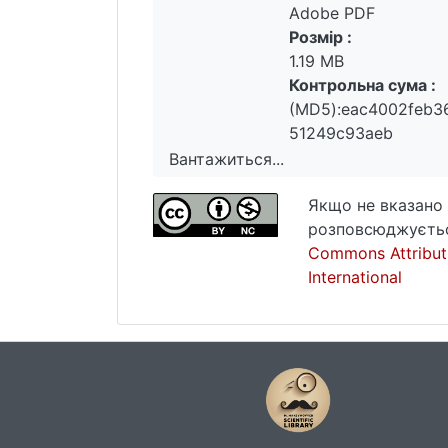
Adobe PDF
Розмір :
1.19 MB
Контрольна сума :
(MD5):eac4002feb
51249c93aeb
Вантажиться...
Вантажиться...
Якщо не вказано 
розповсюджуєтьс
Commons Attribut
International