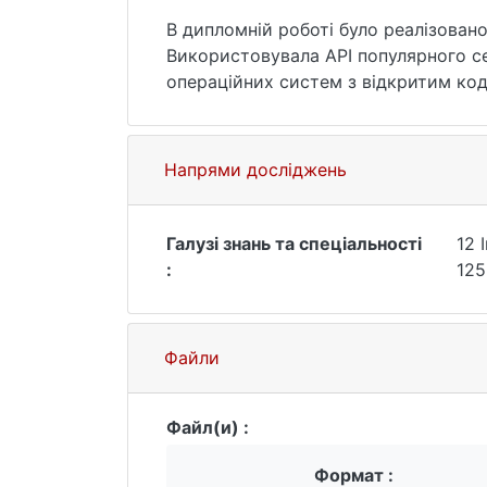
В дипломній роботі було реалізован
Використовувала API популярного сервісу для виявл
операційних систем з відкритим кодо
види. Також було розглянуто різні д
Найпопулярнішою є операційна систем
зберігаються та оброблюються важлив
Напрями досліджень
Галузі знань та спеціальності
12 
:
125
Файли
Файл(и) :
Формат :