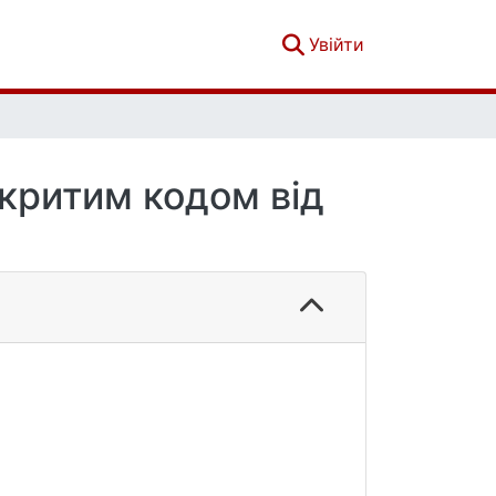
(current)
Увійти
дкритим кодом від