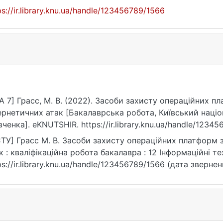
ps://ir.library.knu.ua/handle/123456789/1566
A 7] Грасс, М. В. (2022). Засоби захисту операційних п
ернетичних атак [Бакалаврська робота, Київський націо
ченка]. eKNUTSHIR. https://ir.library.knu.ua/handle/1234
ТУ] Грасс М. В. Засоби захисту операційних платформ 
к : кваліфікаційна робота бакалавра : 12 Інформаційні тех
ps://ir.library.knu.ua/handle/123456789/1566 (дата звернен