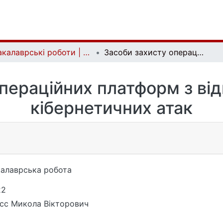
Бакалаврські роботи | Bachelor theses
Засоби захисту операційних платформ з відкритим кодом від кібернетичних атак
пераційних платформ з ві
кібернетичних атак
алаврська робота
22
сс Микола Вікторович