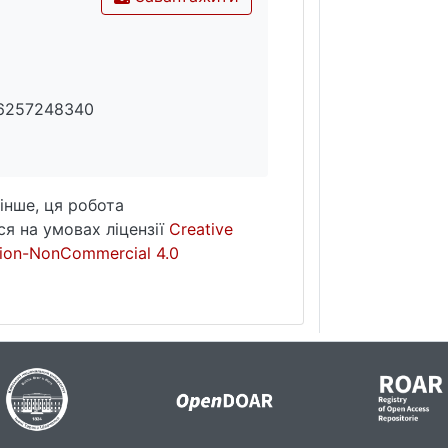
36257248340
інше, ця робота
я на умовах ліцензії
Creative
ion-NonCommercial 4.0