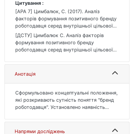
Цитування :
[APA 7] Цимбалюк, С. (2017). Аналіз
факторів формування позитивного бренду
роботодавця серед внутрішньої цільової
аудиторії. Вісник Київського національного
[ДСТУ] Цимбалюк С. Аналіз факторів
університету імені Тараса Шевченка.
формування позитивного бренду
Економіка, (1(190)), 41–46.
роботодавця серед внутрішньої цільової
https://doi.org/10.17721/1728-2667.2017/190-
аудиторії. Вісник Київського національного
1/6
університету імені Тараса Шевченка.
Економіка. 2017. № 1(190). С. 41—46. DOI:
Анотація
10.17721/1728-2667.2017/190-1/6 (дата
звернення: 25.07.2026).
Сформульовано концептуальні положення,
які розкривають сутність поняття "бренд
роботодавця". Установлено наявність
зв'язку між брендом роботодавця та
рівнем задоволення працівників
компенсаційним пакетом, умовами праці,
Напрями досліджень