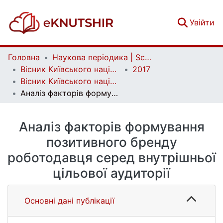
(c
Увійти
Головна
Наукова періодика | Scientific periodicals
Вісник Київського національного університету імені Тараса Шевченка. Економіка | Bulletin of Taras Shevchenko National University of Kyiv. Economics
2017
Вісник Київського національного університету імені Тараса Шевченка. Економіка. Випуск 1 (190)
Аналіз факторів формування позитивного бренду роботодавця серед внутрішньої цільової аудиторії
Аналіз факторів формування
позитивного бренду
роботодавця серед внутрішньої
цільової аудиторії
Основні дані публікації