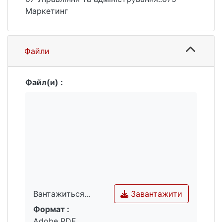
Маркетинг
Файли
Файл(и) :
Завантажити
Вантажиться...
Формат :
Вантажиться...
Adobe PDF