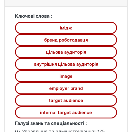
наявністю умов для професійного і
кар'єрного зростання та ставленням
керівництва компанії до працівників. За
Ключові слова :
результатами дослідження побудовано
імідж
регресійну модель залежності бренду
роботодавця від факторних ознак.
бренд роботодавця
цільова аудиторія
внутрішня цільова аудиторія
image
employer brand
target audience
internal target audience
Галузі знань та спеціальності :
07 Управління та адміністрування::075