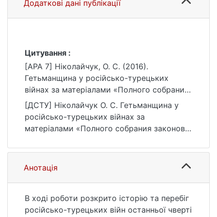
Додаткові дані публікації
Цитування :
[APA 7] Ніколайчук, О. С. (2016).
Гетьманщина у російсько-турецьких
війнах за матеріалами «Полного собрания
законов Российской империи» [Дис. канд.
[ДСТУ] Ніколайчук О. С. Гетьманщина у
іст. наук, Київський національний
російсько-турецьких війнах за
університет імені Тараса Шевченка].
матеріалами «Полного собрания законов
eKNUTSHIR.
Российской империи» : дис. … канд. іст.
https://ir.library.knu.ua/handle/123456789/83
наук : 03 Гуманітарні науки. Київ, 2016. 221
85
с. URL:
Анотація
https://ir.library.knu.ua/handle/123456789/83
85 (дата звернення: 25.07.2026).
В ході роботи розкрито історію та перебіг
російсько-турецьких війн останньої чверті