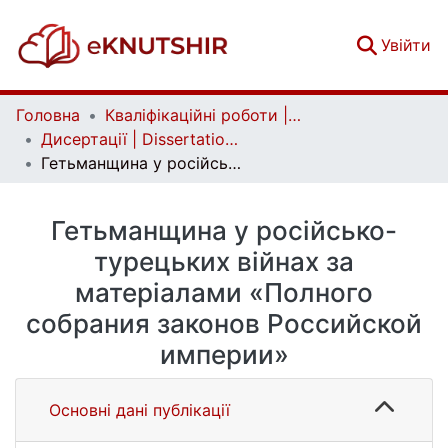
(c
Увійти
Головна
Кваліфікаційні роботи | Qualifying works
Дисертації | Dissertations
Гетьманщина у російсько-турецьких війнах за матеріалами «Полного собрания законов Российской империи»
Гетьманщина у російсько-
турецьких війнах за
матеріалами «Полного
собрания законов Российской
империи»
Основні дані публікації