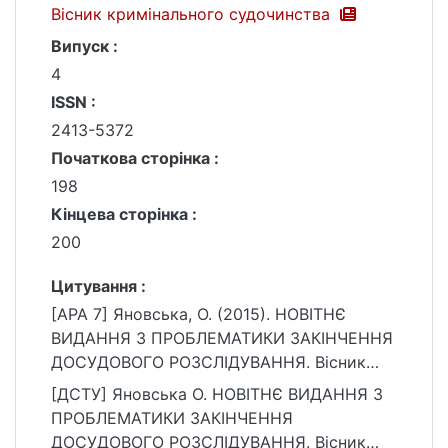
Вісник кримінального судочинства
Випуск :
4
ISSN :
2413-5372
Початкова сторінка :
198
Кінцева сторінка :
200
Цитування :
[APA 7] Яновська, О. (2015). НОВІТНЄ
ВИДАННЯ З ПРОБЛЕМАТИКИ ЗАКІНЧЕННЯ
ДОСУДОВОГО РОЗСЛІДУВАННЯ. Вісник
кримінального судочинства, (4), 198–200.
[ДСТУ] Яновська О. НОВІТНЄ ВИДАННЯ З
https://ir.library.knu.ua/handle/15071834/243
ПРОБЛЕМАТИКИ ЗАКІНЧЕННЯ
26
ДОСУДОВОГО РОЗСЛІДУВАННЯ. Вісник