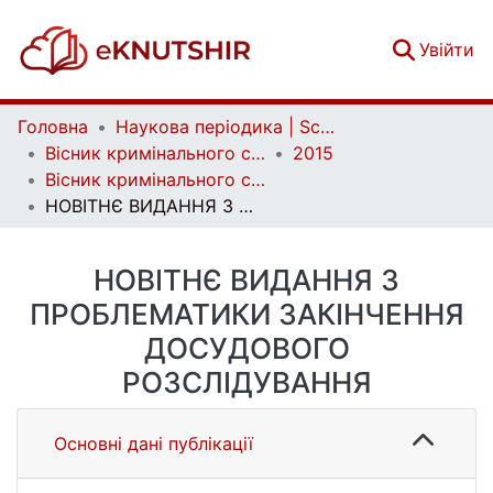
(c
Увійти
Головна
Наукова періодика | Scientific periodicals
Вісник кримінального судочинства | Herald of criminal justice
2015
Вісник кримінального судочинства. № 4
НОВІТНЄ ВИДАННЯ З ПРОБЛЕМАТИКИ ЗАКІНЧЕННЯ ДОСУДОВОГО РОЗСЛІДУВАННЯ
НОВІТНЄ ВИДАННЯ З
ПРОБЛЕМАТИКИ ЗАКІНЧЕННЯ
ДОСУДОВОГО
РОЗСЛІДУВАННЯ
Основні дані публікації