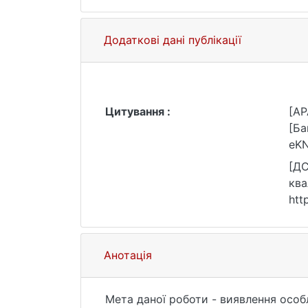
Додаткові дані публікації
Цитування :
[AP
[Ба
eKN
[ДС
ква
htt
Анотація
Мета даної роботи - виявлення особливостей соціальної ідентифікації графіті-райтерів як представників сучасної молодіжної