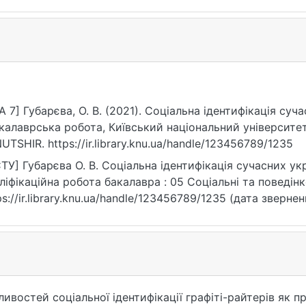
A 7] Губарєва, О. В. (2021). Соціальна ідентифікація суч
калаврська робота, Київський національний університет
UTSHIR. https://ir.library.knu.ua/handle/123456789/1235
ТУ] Губарєва О. В. Соціальна ідентифікація сучасних укр
ліфікаційна робота бакалавра : 05 Соціальні та поведінко
ps://ir.library.knu.ua/handle/123456789/1235 (дата звернен