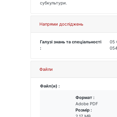
субкультури.
Напрями досліджень
Галузі знань та спеціальності
05 
:
054
Файли
Файл(и) :
Формат :
Adobe PDF
Розмір :
2.17 MB