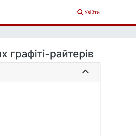
(current)
Увійти
х графіті-райтерів