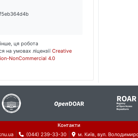
f5eb364d4b
інше, ця робота
я на умовах ліцензії
Creative
ion-NonCommercial 4.0
Контакти
knu.ua
(044) 239-33-30
м. Київ, вул. Володимирс