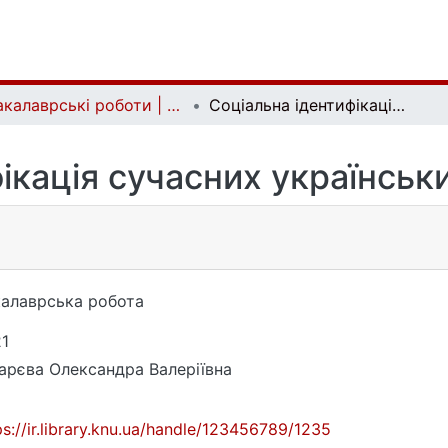
Бакалаврські роботи | Bachelor theses
Соціальна ідентифікація сучасних українських графіті-райтерів
ікація сучасних українськи
алаврська робота
1
арєва Олександра Валеріївна
ps://ir.library.knu.ua/handle/123456789/1235