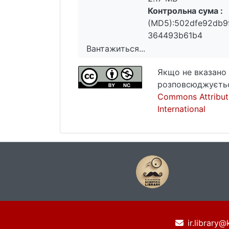
Контрольна сума :
(MD5):502dfe92db9
364493b61b4
Вантажиться...
Вантажиться...
Якщо не вказано 
розповсюджуєтьс
Commons Attribut
International
ir.library@