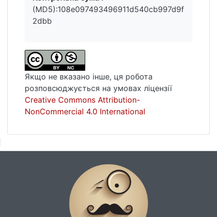
(MD5):108e097493496911d540cb997d9f
2dbb
Якщо не вказано інше, ця робота
розповсюджується на умовах ліцензії
Creative Commons Attribution-
NonCommercial 4.0 International