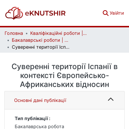
(c
Увійти
Головна
Кваліфікаційні роботи | Qualifying works
Бакалаврські роботи | Bachelor theses
Суверенні території Іспанії в контексті Європейсько-Африканських відносин
Суверенні території Іспанії в
контексті Європейсько-
Африканських відносин
Основні дані публікації
Тип публікації :
Бакалаврська робота