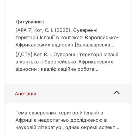
Цитування :
[APA 7] Кот, Є. І. (2025). Суверенні
території Іспанії в контексті Європейсько-
Африканських відносин [Бакалаврська
робота, Київський національний
[ДСТУ] Кот Є. І. Суверенні території Іспанії
університет імені Тараса Шевченка].
в контексті Європейсько-Африканських
eKNUTSHIR.
відносин : кваліфікаційна робота
https://ir.library.knu.ua/handle/15071834/855
бакалавра : 106 Географія / наук. кер. В. К.
3
Кіптенко. Київ, 2025. 65 с. URL:
https://ir.library.knu.ua/handle/15071834/855
Анотація
3 (дата звернення: 25.07.2026).
Тема суверенних територій Іспанії в
Африці є недостатньо дослідженою в
науковій літературі, однак окремі аспекти,
такі як геополітичні конфлікти, історичний