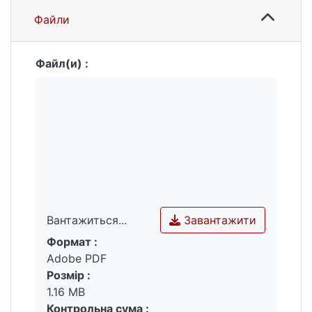
Файли
Файл(и) :
Завантажити
Вантажиться...
Формат :
Вантажиться...
Adobe PDF
Розмір :
1.16 MB
Контрольна сума :