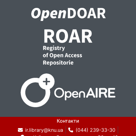
Контакти
ir.library@knu.ua
(044) 239-33-30