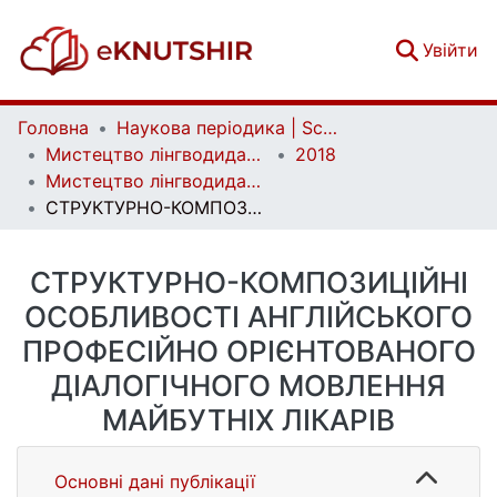
(c
Увійти
Головна
Наукова періодика | Scientific periodicals
Мистецтво лінгводидактики | Ars Linguodidacticae
2018
Мистецтво лінгводидактики. Випуск 2
СТРУКТУРНО-КОМПОЗИЦІЙНІ ОСОБЛИВОСТІ АНГЛІЙСЬКОГО ПРОФЕСІЙНО ОРІЄНТОВАНОГО ДІАЛОГІЧНОГО МОВЛЕННЯ МАЙБУТНІХ ЛІКАРІВ
СТРУКТУРНО-КОМПОЗИЦІЙНІ
ОСОБЛИВОСТІ АНГЛІЙСЬКОГО
ПРОФЕСІЙНО ОРІЄНТОВАНОГО
ДІАЛОГІЧНОГО МОВЛЕННЯ
МАЙБУТНІХ ЛІКАРІВ
Основні дані публікації