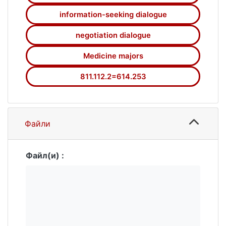
information-seeking dialogue
negotiation dialogue
Medicine majors
811.112.2=614.253
Файли
Файл(и) :