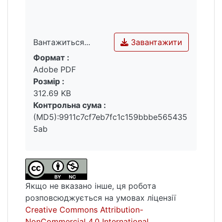
Завантажити
Вантажиться...
Формат :
Вантажиться...
Adobe PDF
Розмір :
312.69 KB
Контрольна сума :
(MD5):9911c7cf7eb7fc1c159bbbe565435
5ab
Якщо не вказано інше, ця робота
розповсюджується на умовах ліцензії
Creative Commons Attribution-
NonCommercial 4.0 International