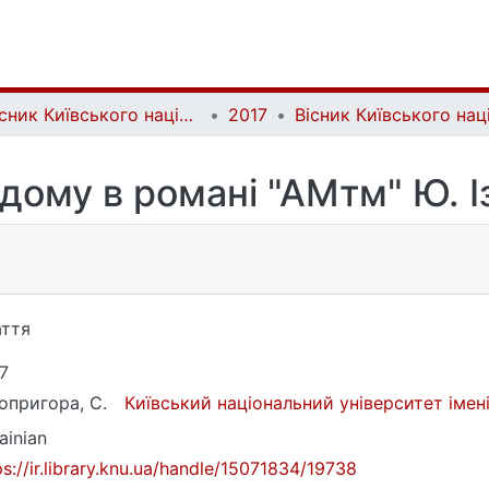
Вісник Київського національного університету імені Тараса Шевченка. Літературознавство. Мовознавство. Фольклористика | Bulletin of Taras Shevchenko National University of Kyiv. Literary Studies. Linguistics. Folklore Studies
2017
дому в романі "АМтм" Ю. 
ття
7
опригора, С.
Київський національний університет іме
ainian
ps://ir.library.knu.ua/handle/15071834/19738