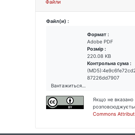
Файли
Файл(и) :
Формат :
Adobe PDF
Розмір :
220.08 KB
Контрольна сума :
(MD5):4e9c6fe72cd
87226dd7907
Вантажиться...
Вантажиться...
Якщо не вказано 
розповсюджуєтьс
Commons Attributi