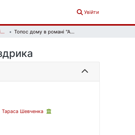
(current)
Увійти
Вісник Київського національного університету імені Тараса Шевченка. Літературознавство. Мовознавство. Фольклористика. Вип. 1(27)
Топос дому в романі "АМтм" Ю. Іздрика
Іздрика
ні Тараса Шевченка