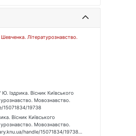
а Шевченка. Літературознавство.
 Ю. Іздрика. Вісник Київського
атурознавство. Мовознавство.
dle/15071834/19738
ика. Вісник Київського
атурознавство. Мовознавство.
rary.knu.ua/handle/15071834/19738