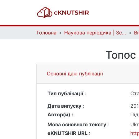
Головна
Наукова періодика | Scientific periodicals
Топос 
Основні дані публікації
Тип публікації :
Ста
Дата випуску :
201
Автор(и) :
Під
Мова основного тексту :
Ukr
eKNUTSHIR URL :
htt