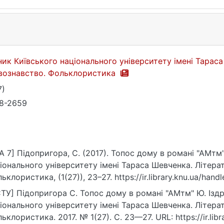
ник Київського національного університету імені Тарас
вознавство. Фольклористика
7)
8-2659
A 7] Підопригора, С. (2017). Топос дому в романі "АМтм"
іонального університету імені Тараса Шевченка. Літер
ьклористика, (1(27)), 23–27. https://ir.library.knu.ua/han
ТУ] Підопригора С. Топос дому в романі "АМтм" Ю. Іздр
іонального університету імені Тараса Шевченка. Літер
ьклористика. 2017. № 1(27). С. 23—27. URL: https://ir.lib