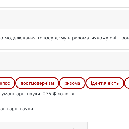
та звернення: 25.07.2026).
о моделювання топосу дому в ризоматичному світі ром
опос
постмодернізм
ризома
ідентичність
Гуманітарні науки::035 Філологія
анітарні науки