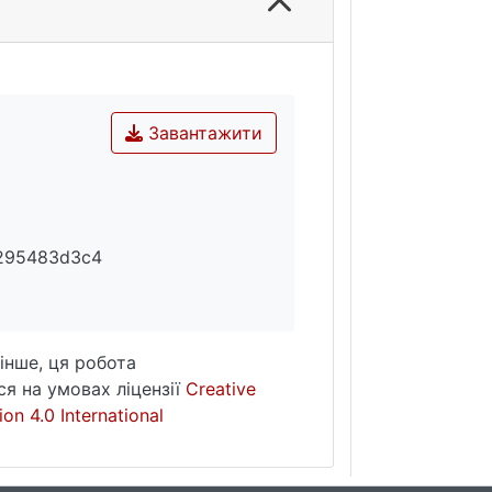
Завантажити
295483d3c4
інше, ця робота
я на умовах ліцензії
Creative
on 4.0 International