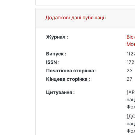
Додаткові дані публікації
Журнал :
Віс
Мо
Випуск :
1(2
ISSN :
172
Початкова сторінка :
23
Кінцева сторінка :
27
Цитування :
[AP
нац
Фол
[ДС
нац
Фол