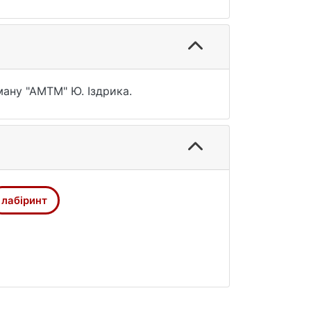
ану "АМТМ" Ю. Іздрика.
лабіринт