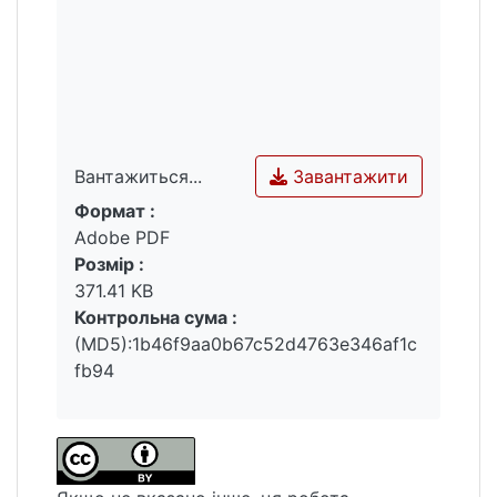
Завантажити
Вантажиться...
Формат :
Вантажиться...
Adobe PDF
Розмір :
371.41 KB
Контрольна сума :
(MD5):1b46f9aa0b67c52d4763e346af1c
fb94