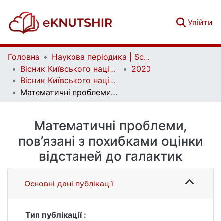
(c
Увійти
Головна
Наукова періодика | Scientific periodicals
Вісник Київського національного університету імені Тараса Шевченка. Астрономія | Bulletin of Taras Shevchenko National University of Kyiv. Astronomy
2020
Вісник Київського національного університету імені Тараса Шевченка. Астрономія. Вип. 1(61)
Математичні проблеми, пов’язані з похибками оцінки відстаней до галактик
Математичні проблеми,
пов’язані з похибками оцінки
відстаней до галактик
Основні дані публікації
Тип публікації :