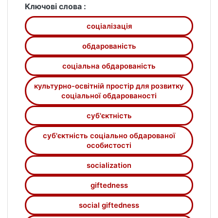
та розгортання потенціалів. Визначено
Ключові слова :
основні ознаки вияву суб'єктності
соціалізація
соціально обдарованої особистості як
мети й результату створення простору і
обдарованість
важливого показника її соціалізованості.
За результатами аналізу пілотного
соціальна обдарованість
дослідження окреслено проблеми в
культурно-освітній простір для розвитку
підготовці майбутніх фахівців психолого-
соціальної обдарованості
педагогічного профілю до створення
культурно-освітнього простору.
суб'єктність
суб'єктність соціально обдарованої
особистості
socialization
giftedness
social giftedness