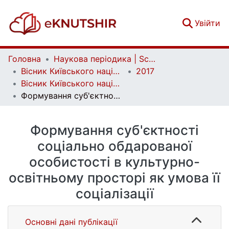
(c
Увійти
Головна
Наукова періодика | Scientific periodicals
Вісник Київського національного університету імені Тараса Шевченка. Психологія | Bulletin of Taras Shevchenko National University of Kyiv. Psychology
2017
Вісник Київського національного університету імені Тараса Шевченка. Психологія. Вип. 1(6)/2(7)
Формування суб'єктності соціально обдарованої особистості в культурно-освітньому просторі як умова її соціалізації
Формування суб'єктності
соціально обдарованої
особистості в культурно-
освітньому просторі як умова її
соціалізації
Основні дані публікації