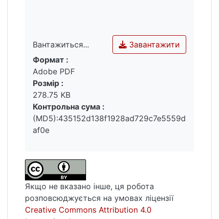
Завантажити
Вантажиться...
Формат :
Вантажиться...
Adobe PDF
Розмір :
278.75 KB
Контрольна сума :
(MD5):435152d138f1928ad729c7e5559d
af0e
Якщо не вказано інше, ця робота
розповсюджується на умовах ліцензії
Creative Commons Attribution 4.0