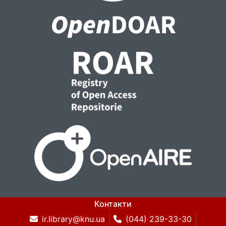
Контакти
ir.library@knu.ua
(044) 239-33-30