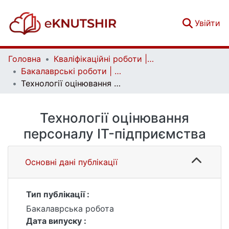
(c
Увійти
Головна
Кваліфікаційні роботи | Qualifying works
Бакалаврські роботи | Bachelor theses
Технології оцінювання персоналу IT-підприємства
Технології оцінювання
персоналу IT-підприємства
Основні дані публікації
Тип публікації :
Бакалаврська робота
Дата випуску :