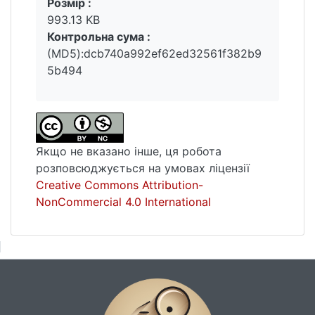
Розмір :
993.13 KB
Контрольна сума :
(MD5):dcb740a992ef62ed32561f382b9
5b494
Якщо не вказано інше, ця робота
розповсюджується на умовах ліцензії
Creative Commons Attribution-
NonCommercial 4.0 International