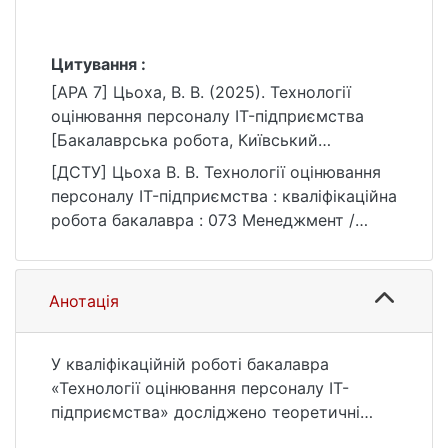
Цитування :
[APA 7] Цьоха, В. В. (2025). Технології
оцінювання персоналу IT-підприємства
[Бакалаврська робота, Київський
національний університет імені Тараса
[ДСТУ] Цьоха В. В. Технології оцінювання
Шевченка]. eKNUTSHIR.
персоналу IT-підприємства : кваліфікаційна
https://ir.library.knu.ua/handle/15071834/752
робота бакалавра : 073 Менеджмент /
3
наук. кер. В. М. Приймак. Київ, 2025. 82 с.
URL:
https://ir.library.knu.ua/handle/15071834/752
Анотація
3 (дата звернення: 25.07.2026).
У кваліфікаційній роботі бакалавра
«Технології оцінювання персоналу IT-
підприємства» досліджено теоретичні
підходи та практичні методи оцінювання