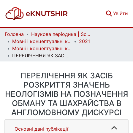
(c
Увійти
Головна
Наукова періодика | Scientific periodicals
Мовні і концептуальні картини світу | Linguistic and conceptual worldviews
2021
Мовні і концептуальні картини світу. Вип. 3 (70)
ПЕРЕЛІЧЕННЯ ЯК ЗАСІБ РОЗКРИТТЯ ЗНАЧЕНЬ НЕОЛОГІЗМІВ НА ПОЗНАЧЕННЯ ОБМАНУ ТА ШАХРАЙСТВА В АНГЛОМОВНОМУ ДИСКУРСІ
ПЕРЕЛІЧЕННЯ ЯК ЗАСІБ
РОЗКРИТТЯ ЗНАЧЕНЬ
НЕОЛОГІЗМІВ НА ПОЗНАЧЕННЯ
ОБМАНУ ТА ШАХРАЙСТВА В
АНГЛОМОВНОМУ ДИСКУРСІ
Основні дані публікації