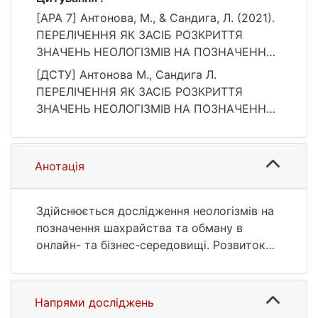
[APA 7] Антонова, М., & Сандига, Л. (2021).
ПЕРЕЛІЧЕННЯ ЯК ЗАСІБ РОЗКРИТТЯ
ЗНАЧЕНЬ НЕОЛОГІЗМІВ НА ПОЗНАЧЕННЯ
ОБМАНУ ТА ШАХРАЙСТВА В
[ДСТУ] Антонова М., Сандига Л.
АНГЛОМОВНОМУ ДИСКУРСІ. Мовні і
ПЕРЕЛІЧЕННЯ ЯК ЗАСІБ РОЗКРИТТЯ
концептуальні картини світу, 3(70), 7–15.
ЗНАЧЕНЬ НЕОЛОГІЗМІВ НА ПОЗНАЧЕННЯ
https://doi.org/10.17721/2520-6397.2021.3.01
ОБМАНУ ТА ШАХРАЙСТВА В
АНГЛОМОВНОМУ ДИСКУРСІ. Мовні і
концептуальні картини світу. 2021. Т. 3, №
Анотація
70. С. 7—15. DOI: 10.17721/2520-
6397.2021.3.01 (дата звернення:
26.07.2026).
Здійснюється дослідження неологізмів на
позначення шахрайства та обману в
онлайн- та бізнес-середовищі. Розвиток
значень неоло­гізмів проаналізовано на
матеріалі сучасного англомовного
дискурсу із залученням перелічення як
Напрями досліджень
засобу організації, структурування та