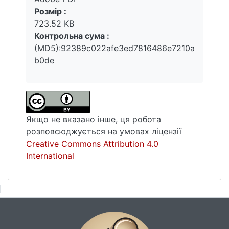
розділу видання. У висновках зазначено,
Розмір :
що перифрастичний заголовок впливає на
723.52 KB
емотивний і логічний рівні сприйняття.
Контрольна сума :
Ілюстративний матеріал дозволив
(MD5):92389c022afe3ed7816486e7210a
довести, що перифрази в заголовках є
b0de
ефективним інструментом у досягненні
головної мети мас-медійного тексту –
впливу на реципієнта.
Якщо не вказано інше, ця робота
розповсюджується на умовах ліцензії
Creative Commons Attribution 4.0
International