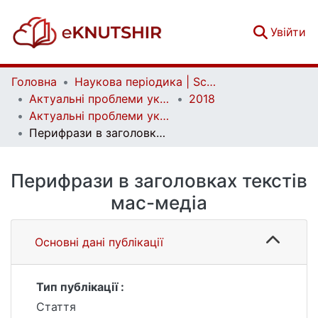
(c
Увійти
Головна
Наукова періодика | Scientific periodicals
Актуальні проблеми української лінгвістики: теорія і практика | Current issues of Ukrainian linguistics: theory and practice
2018
Актуальні проблеми української лінгвістики: теорія і практика. Вип. 36
Перифрази в заголовках текстів мас-медіа
Перифрази в заголовках текстів
мас-медіа
Основні дані публікації
Тип публікації :
Стаття