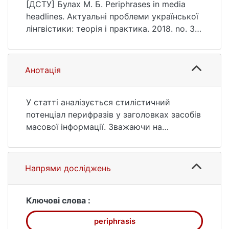
(36), 91–102.
[ДСТУ] Булах М. Б. Periphrases in media
https://doi.org/10.17721/APULTP.2018.36.91-
headlines. Актуальні проблеми української
102
лінгвістики: теорія і практика. 2018. no. 36.
P. 91—102. DOI: 10.17721/APULTP.2018.36.91-
102 (date of access: 26.07.2026).
Анотація
У статті аналізується стилістичний
потенціал перифразів у заголовках засобів
масової інформації. Зважаючи на
особливо важливу роль заголовка у
текстах мас-медіа, його
поліфункціональну природу, актуальним є
Напрями досліджень
аналіз лінгвістичних особливостей
заголовка. Лінгвістичний ресурс заголовка
суголосний його основним функціям,
Ключові слова :
серед яких: номінативна, інформативна,
periphrasis
експресивна, маніпулятивна, рекламна.