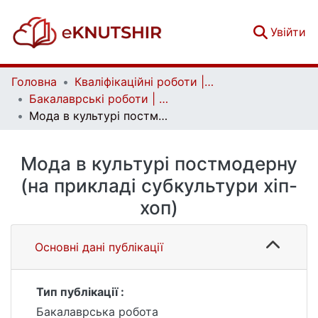
(c
Увійти
Головна
Кваліфікаційні роботи | Qualifying works
Бакалаврські роботи | Bachelor theses
Мода в культурі постмодерну (на прикладі субкультури хіп-хоп)
Мода в культурі постмодерну
(на прикладі субкультури хіп-
хоп)
Основні дані публікації
Тип публікації :
Бакалаврська робота