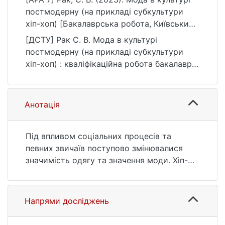
постмодерну (на прикладі субкультури
хіп-хоп) [Бакалаврська робота, Київський
національний університет імені Тараса
[ДСТУ] Рак С. В. Мода в культурі
Шевченка]. eKNUTSHIR.
постмодерну (на прикладі субкультури
https://ir.library.knu.ua/handle/123456789/40
хіп-хоп) : кваліфікаційна робота бакалавра
59
: 03 Гуманітарні науки. Київ, 2023. 52 с.
URL:
https://ir.library.knu.ua/handle/123456789/40
Анотація
59 (дата звернення: 25.07.2026).
Під впливом соціальних процесів та
певних звичаїв поступово змінювалися
значимість одягу та значення моди. Хіп-
хоп мода являється невід’ємною частиною
життя ХХІ століття, оскільки саме мода в
кореляції культури постмодерну
Напрями досліджень
перетворила хіп-хоп зі звичайної форми
мистецтва прослуховування до більш