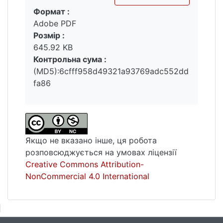
Формат :
Вантажиться...
Adobe PDF
Розмір :
645.92 KB
Контрольна сума :
(MD5):6cfff958d49321a93769adc552dd
fa86
Якщо не вказано інше, ця робота
розповсюджується на умовах ліцензії
Creative Commons Attribution-
NonCommercial 4.0 International