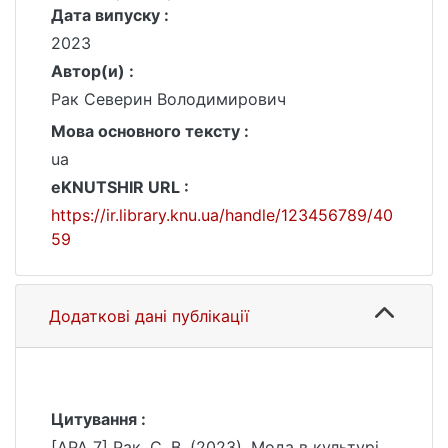
Дата випуску :
2023
Автор(и) :
Рак Северин Володимирович
Мова основного тексту :
ua
eKNUTSHIR URL :
https://ir.library.knu.ua/handle/123456789/40
59
Додаткові дані публікації
Цитування :
[APA 7] Рак, С. В. (2023). Мода в культурі