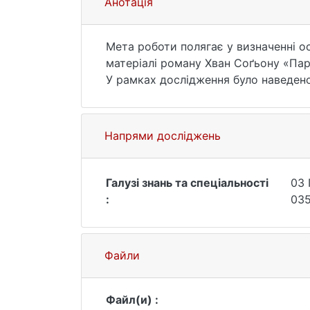
Анотація
Мета роботи полягає у визначенні о
матеріалі роману Хван Соґьону «Парі
У рамках дослідження було наведено
особливостей північно-східного діа
Досліджено думки різних вітчизняни
функціонування говору та говірок, я
Напрями досліджень
Було визначено на прикладі двох пер
трансформаціями видозмінюють спри
постраждала, але завдяки підбору л
Галузі знань та спеціальності
03 
За підсумками дослідження, головни
:
035
оскільки дві різні мови, навіть попр
площинах, за правилами, установлен
Файли
Файл(и) :