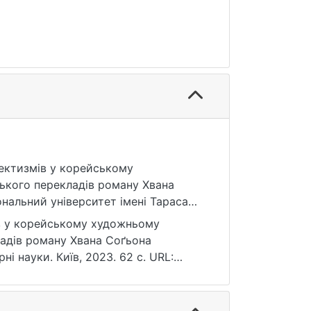
лектизмів у корейському
ського перекладів роману Хвана
ональний університет імені Тараса
56789/8109
ів у корейському художньому
кладів роману Хвана Соґьона
ні науки. Київ, 2023. 62 с. URL:
ня: 25.07.2026).