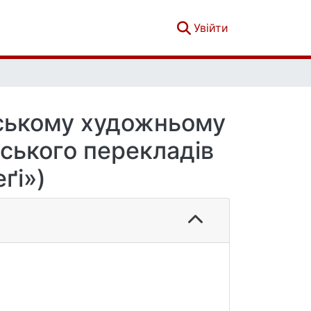
(current)
Увійти
йському художньому
йського перекладів
ґі»)