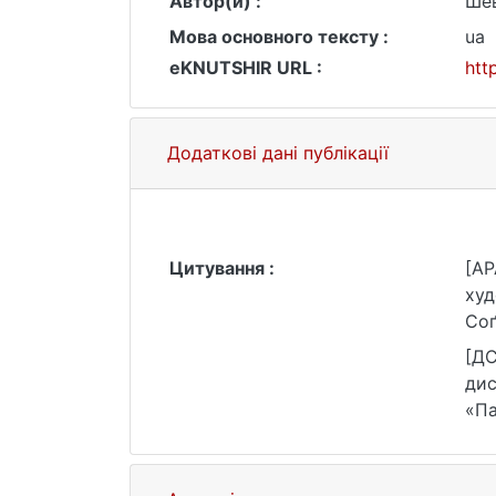
Автор(и) :
Шев
Мова основного тексту :
ua
eKNUTSHIR URL :
htt
Додаткові дані публікації
Цитування :
[AP
худ
Соґ
Шев
[ДС
дис
«Па
htt