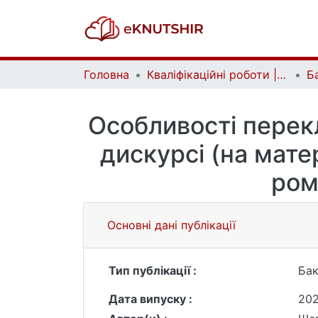
Головна
Кваліфікаційні роботи | Qualifying works
Особливості перек
дискурсі (на мате
ром
Основні дані публікації
Тип публікації :
Бак
Дата випуску :
20