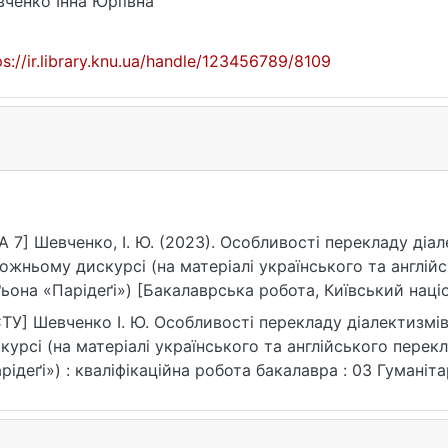
ченко Інна Юріївна
ps://ir.library.knu.ua/handle/123456789/8109
A 7] Шевченко, І. Ю. (2023). Особливості перекладу діа
ожньому дискурсі (на матеріалі українського та англій
ьона «Парідеґі») [Бакалаврська робота, Київський наці
ченка]. eKNUTSHIR. https://ir.library.knu.ua/handle/1234
ТУ] Шевченко І. Ю. Особливості перекладу діалектизм
курсі (на матеріалі українського та англійського пере
рідеґі») : кваліфікаційна робота бакалавра : 03 Гуманітар
ps://ir.library.knu.ua/handle/123456789/8109 (дата звернен