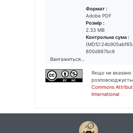
Формат :
Adobe PDF
Розмір :
2.33 MB
Контрольна сума :
(MD5):24b905abf65
800d867bc6
Вантажиться...
Вантажиться...
Якщо не вказано 
розповсюджуєтьс
Commons Attribut
International