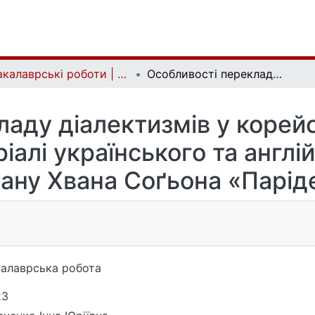
Бакалаврські роботи | Bachelor theses
Особливості перекладу діалектизмів у корейському художньому дискурсі (на матеріалі українського та англійського перекладів роману Хвана Соґьона «Парідеґі»)
ладу діалектизмів у коре
ріалі українського та англі
ану Хвана Соґьона «Паріде
алаврська робота
23