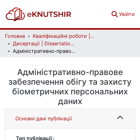
(c
Увійти
Головна
Кваліфікаційні роботи | Qualifying works
Дисертації | Dissertations
Адміністративно-правове забезпечення обігу та захисту біометричних персональних даних
Адміністративно-правове
забезпечення обігу та захисту
біометричних персональних
даних
Основні дані публікації
Тип публікації :