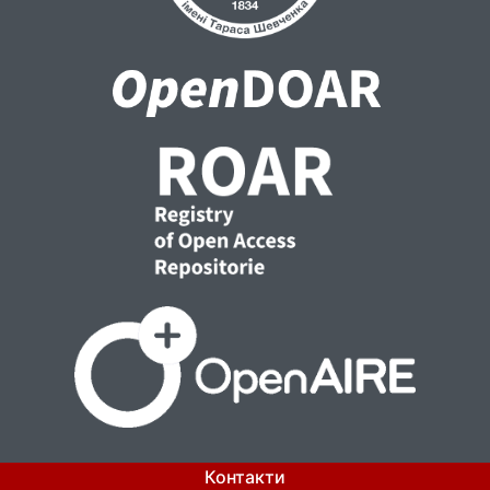
операцій чи дій з біометричними
персональними даними за відсутності
згоди суб’єкта відповідних даних.
Дисертаційна робота містить
характеристику адміністративно-
правового забезпечення правомірного
обігу та захисту права на конфіденційність
біометричних персональних даних
Уповноваженим Верховної Ради України з
прав людини (процедура, засоби та умови
реалізації). У праці визначено захист права
на конфіденційність біометричних
персональних даних адміністративними
судами України та захист біометричних
даних в практиці Європейського Суду з
прав людини та основні напрями її
імплементації у правозастосовчу
діяльність органів судової влади України.
Контакти