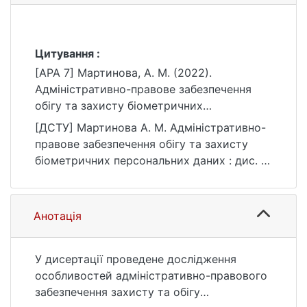
Цитування :
[APA 7] Мартинова, А. М. (2022).
Адміністративно-правове забезпечення
обігу та захисту біометричних
персональних даних [Дис. д-ра філософії,
[ДСТУ] Мартинова А. М. Адміністративно-
Київський національний університет імені
правове забезпечення обігу та захисту
Тараса Шевченка]. eKNUTSHIR.
біометричних персональних даних : дис. …
https://ir.library.knu.ua/handle/123456789/22
д-ра філософії : 08 Право. Київ, 2022. 166
63
с. URL:
https://ir.library.knu.ua/handle/123456789/22
Анотація
63 (дата звернення: 25.07.2026).
У дисертації проведене дослідження
особливостей адміністративно-правового
забезпечення захисту та обігу