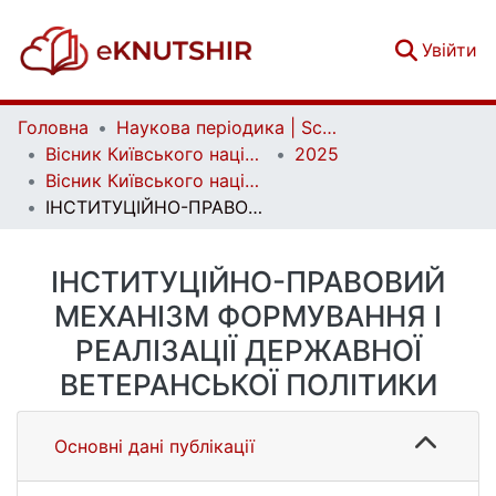
(c
Увійти
Головна
Наукова періодика | Scientific periodicals
Вісник Київського національного університету імені Тараса Шевченка. Серія: Державне управління | Bulletin of Taras Shevchenko National University of Kyiv. Public Administration
2025
Вісник Київського національного університету імені Тараса Шевченка. Серія: Державне управління. Вип. 2 (22)
ІНСТИТУЦІЙНО-ПРАВОВИЙ МЕХАНІЗМ ФОРМУВАННЯ І РЕАЛІЗАЦІЇ ДЕРЖАВНОЇ ВЕТЕРАНСЬКОЇ ПОЛІТИКИ
ІНСТИТУЦІЙНО-ПРАВОВИЙ
МЕХАНІЗМ ФОРМУВАННЯ І
РЕАЛІЗАЦІЇ ДЕРЖАВНОЇ
ВЕТЕРАНСЬКОЇ ПОЛІТИКИ
Основні дані публікації