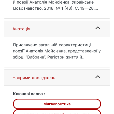
й поезії Анатолія Мойсієнка. Українське
мовознавство. 2018. № 1 (48). С. 19—28.
DOI: 10.17721/um/48(2018).19-28 (дата
звернення: 26.07.2026).
Анотація
Присвячено загальній характеристиці
поезії Анатолія Мойсієнка, представленої у
збірці “Вибране”. Регістри життя й
творчості багатогранного майстра
розглядаються в тісній єдності.
Наголошено на жанровому розмаїтті й
Напрями досліджень
новаторстві поета. Окреслено такі
домінанти творчої манери майстра, як-от:
синестезія у змалюванні чуттєвих образів,
Ключові слова :
майстерна фоніка, превалювання логосу
лінгвопоетика
“любов”. У загальних рисах
схарактеризовано хронотоп, а також якої