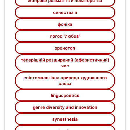
жанрове розмаїття й новаторство
інтерпретації набуває комплексна
категорія часу в поетичному світі А.
синестезія
Мойсієнка та з чим пов’язаний пріоритет
фоніка
теперішнього та теперішнього
афористичного. Підводиться
логос “любов”
лінгвофілософська база під
епістемологічну природу художнього
хронотоп
слова майстра.
теперішній розширений (афористичний)
час
епістемологічна природа художнього
слова
linguopoetics
genre diversity and innovation
synesthesia