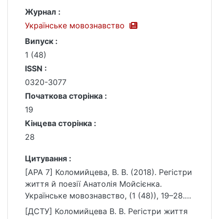
Журнал :
Українське мовознавство
Випуск :
1 (48)
ISSN :
0320-3077
Початкова сторінка :
19
Кінцева сторінка :
28
Цитування :
[APA 7] Коломийцева, В. В. (2018). Регістри
життя й поезії Анатолія Мойсієнка.
Українське мовознавство, (1 (48)), 19–28.
https://doi.org/10.17721/um/48(2018).19-28
[ДСТУ] Коломийцева В. В. Регістри життя