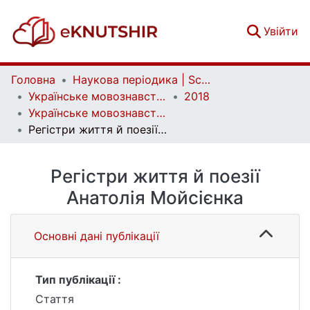
(c
Увійти
Головна
Наукова періодика | Scientific periodicals
Українське мовознавство | Ukrainian linguistics
2018
Українське мовознавство. Випуск 1 (48)
Регістри життя й поезії Анатолія Мойсієнка
Регістри життя й поезії
Анатолія Мойсієнка
Основні дані публікації
Тип публікації :
Стаття