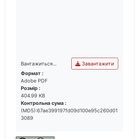
Завантажити
Вантажиться...
Формат :
Вантажиться...
Adobe PDF
Розмір :
404.99 KB
Контрольна сума :
(MD5):67ae399197fd09d100e95c260d01
3089