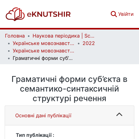
(c
Увійти
Головна
Наукова періодика | Scientific periodicals
Українське мовознавство | Ukrainian linguistics
2022
Українське мовознавство. Випуск 1 (52)
Граматичні форми суб’єкта в семантико-синтаксичній структурі речення
Граматичні форми суб’єкта в
семантико-синтаксичній
структурі речення
Основні дані публікації
Тип публікації :