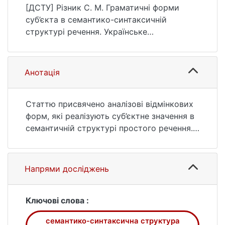
мовознавство, (1 (52)), 44–53.
[ДСТУ] Різник С. М. Граматичні форми
https://doi.org/10.17721/um/52(2022).44-53
суб’єкта в семантико-синтаксичній
структурі речення. Українське
мовознавство. 2022. № 1 (52). С. 44—53.
URL:
https://doi.org/10.17721/um/52(2022).44-53
Анотація
(дата звернення: 26.07.2026).
Статтю присвячено аналізові відмінкових
форм, які реалізують суб’єктне значення в
семантичній структурі простого речення.
Зокрема розглянуто іменникові форми
називного, кличного, родового,
давального, знахідного та орудного
Напрями досліджень
відмінків на позначення агенса. Розглянуто
граматичні функції агенса в різних
відмінкових формах: підметову – у
Ключові слова :
називному та кличному відмінках, функцію
семантико-синтаксична структура
додатка – у родовому, давальному,