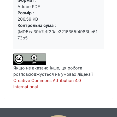
Формат :
Вантажиться...
Adobe PDF
Розмір :
206.59 KB
Контрольна сума :
(MD5):a39b7eff20ae2216355f4983be61
73b5
Якщо не вказано інше, ця робота
розповсюджується на умовах ліцензії
Creative Commons Attribution 4.0
International