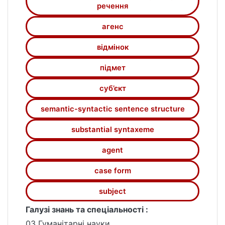
речення
знахідному та орудному відмінках.
агенс
відмінок
підмет
суб’єкт
semantic-syntactic sentence structure
substantial syntaxeme
agent
case form
subject
Галузі знань та спеціальності :
03 Гуманітарні науки