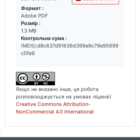
Формат :
Вантажиться...
Adobe PDF
Розмір :
1.3 MB
Контрольна сума :
(MD5):d8c637d91636d399e9c79e95699
c0fe9
Якщо не вказано інше, ця робота
розповсюджується на умовах ліцензії
Creative Commons Attribution-
NonCommercial 4.0 International