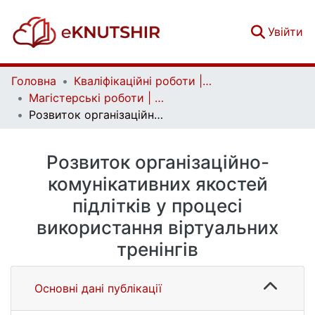
(c
Увійти
Головна
Кваліфікаційні роботи | Qualifying works
Магістерські роботи | Master's theses
Розвиток організаційно-комунікативних якостей підлітків у процесі використання віртуальних тренінгів
Розвиток організаційно-
комунікативних якостей
підлітків у процесі
використання віртуальних
тренінгів
Основні дані публікації