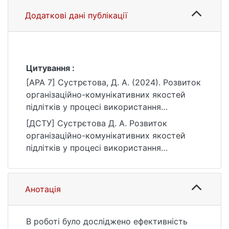
Додаткові дані публікації
Цитування :
[APA 7] Сустрєтова, Д. А. (2024). Розвиток
організаційно-комунікативних якостей
підлітків у процесі використання
віртуальних тренінгів [Магістерська
[ДСТУ] Сустрєтова Д. А. Розвиток
робота, Київський національний
організаційно-комунікативних якостей
університет імені Тараса Шевченка].
підлітків у процесі використання
eKNUTSHIR.
віртуальних тренінгів : кваліфікаційна
https://ir.library.knu.ua/handle/15071834/428
робота магістра : 053 Психологія / наук.
5
кер. О. Д. Павлюк. Київ, 2024. 142 с. URL:
Анотація
https://ir.library.knu.ua/handle/15071834/428
5 (дата звернення: 25.07.2026).
В роботі було досліджено ефективність