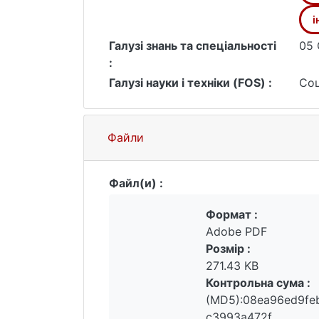
і
Галузі знань та спеціальності
05 
:
Галузі науки і техніки (FOS) :
Соц
Файли
Файл(и) :
Формат :
Adobe PDF
Розмір :
271.43 KB
Контрольна сума :
(MD5):08ea96ed9fe
c3993a472f