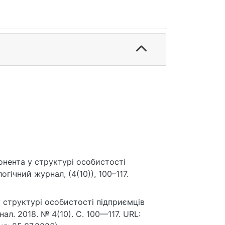
понента у структурі особистості
гічний журнал, (4(10)), 100–117.
у структурі особистості підприємців
ал. 2018. № 4(10). С. 100—117. URL: