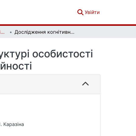
(current)
Увійти
Український психологічний журнал. № 4 (10)
Дослідження когнітивного компонента у структурі особистості підприємців з різним рівнем надійності
уктурі особистості
ійності
. Каразіна