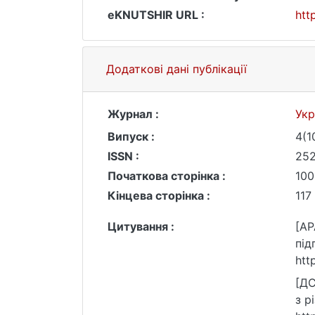
eKNUTSHIR URL :
htt
Додаткові дані публікації
Журнал :
Укр
Випуск :
4(1
ISSN :
25
Початкова сторінка :
100
Кінцева сторінка :
117
Цитування :
[AP
під
htt
[ДС
з р