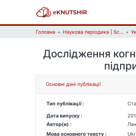
Головна
Наукова періодика | Scientific periodicals
Дослідження когні
підпри
Основні дані публікації
Тип публікації :
Ста
Дата випуску :
201
Автор(и) :
Лант
Мова основного тексту :
Ukr