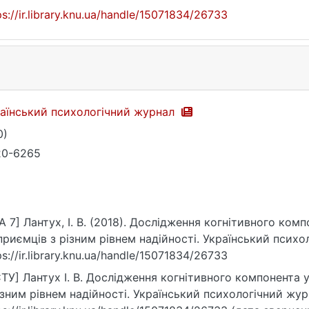
ps://ir.library.knu.ua/handle/15071834/26733
аїнський психологічний журнал
0)
20-6265
A 7] Лантух, І. В. (2018). Дослідження когнітивного ком
приємців з різним рівнем надійності. Український психоло
ps://ir.library.knu.ua/handle/15071834/26733
ТУ] Лантух І. В. Дослідження когнітивного компонента 
ізним рівнем надійності. Український психологічний журн