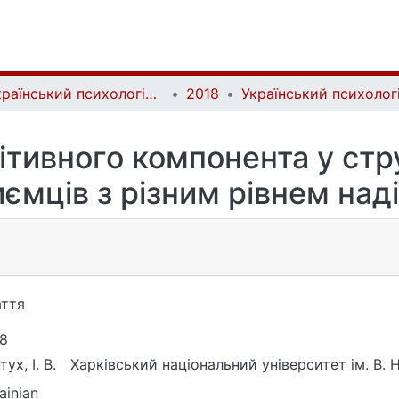
Український психологічний журнал | Ukrainian Psychological Journal
2018
тивного компонента у стр
ємців з різним рівнем над
ття
8
ух, І. В.
Харківський національний університет ім. В. Н
ainian