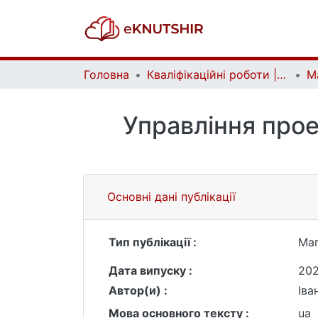
Головна
Кваліфікаційні роботи | Qualifying works
Управління прое
Основні дані публікації
Тип публікації :
Маг
Дата випуску :
20
Автор(и) :
Іва
Мова основного тексту :
ua