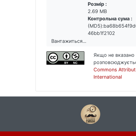
Розмір :
2.69 MB
Контрольна сума :
(MD5):ba68b654f9d
46bb1f2102
Вантажиться...
Вантажиться...
Якщо не вказано 
розповсюджуєтьс
Commons Attribut
International