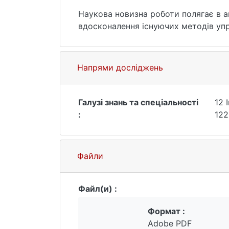
Наукова новизна роботи полягає в ан
вдосконалення існуючих методів упр
Напрями досліджень
Галузі знань та спеціальності
12 
:
122
Файли
Файл(и) :
Формат :
Adobe PDF