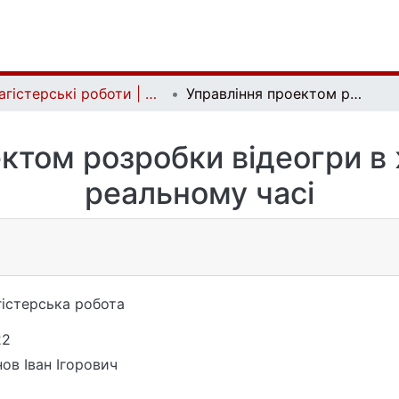
Магістерські роботи | Master's theses
Управління проектом розробки відеогри в жанрі стратегії в реальному часі
ктом розробки відеогри в ж
реальному часі
істерська робота
22
нов Іван Ігорович