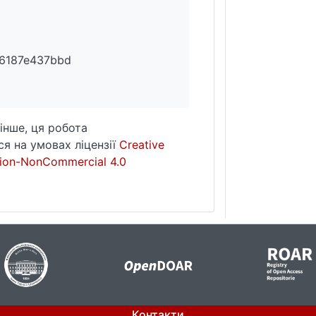
6187e437bbd
інше, ця робота
я на умовах ліцензії
Creative
ion-NonCommercial 4.0
Контакти