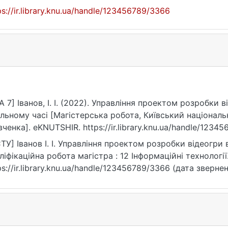
ps://ir.library.knu.ua/handle/123456789/3366
A 7] Іванов, І. І. (2022). Управління проектом розробки в
льному часі [Магістерська робота, Київський національ
ченка]. eKNUTSHIR. https://ir.library.knu.ua/handle/1234
ТУ] Іванов І. І. Управління проектом розробки відеогри в
ліфікаційна робота магістра : 12 Інформаційні технології.
ps://ir.library.knu.ua/handle/123456789/3366 (дата звернен