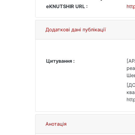
eKNUTSHIR URL :
htt
Додаткові дані публікації
Цитування :
[AP
реа
Шев
[ДС
ква
htt
Анотація