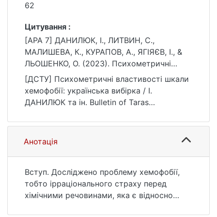
62
Цитування :
[APA 7] ДАНИЛЮК, І., ЛИТВИН, С.,
МАЛИШЕВА, К., КУРАПОВ, А., ЯГІЯЄВ, І., &
ЛЬОШЕНКО, О. (2023). Психометричні
властивості шкали хемофобії: українська
[ДСТУ] Психометричні властивості шкали
вибірка. Bulletin of Taras Shevchenko
хемофобії: українська вибірка / І.
National University of Kyiv. Psychology,
ДАНИЛЮК та ін. Bulletin of Taras
2(18), 56–62.
Shevchenko National University of Kyiv.
https://doi.org/10.17721/BPSY.2023.2(18).8
Psychology. 2023. Т. 2, № 18. С. 56—62.
DOI: 10.17721/BPSY.2023.2(18).8 (дата
Анотація
звернення: 25.07.2026).
Вступ. Досліджено проблему хемофобії,
тобто ірраціонального страху перед
хімічними речовинами, яка є відносно
новим явищем, що привертає все більше