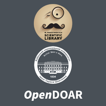
задовільні психометричні властивості, що
свідчить про її придатність для
використання на україномовних вибірках.
Це, у свою чергу, може стати основою для
цілеспрямованих втручань, спрямованих
на подолання ірраціональних страхів,
пов'язаних із хімічними речовинами, і,
таким чином, покращити результати
громадського здоров'я.