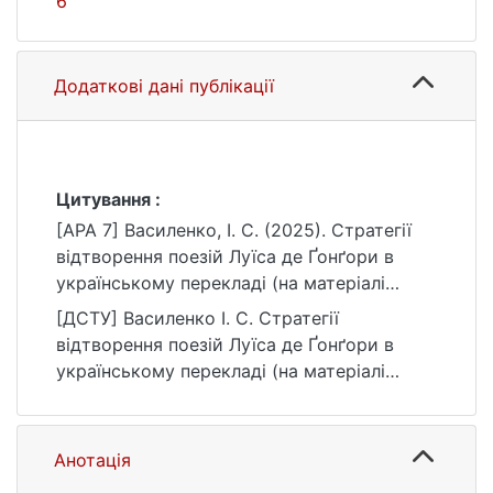
6
Додаткові дані публікації
Цитування :
[APA 7] Василенко, І. С. (2025). Стратегії
відтворення поезій Луїса де Ґонґори в
українському перекладі (на матеріалі
збірки «Вибрані поезії») [Бакалаврська
[ДСТУ] Василенко І. С. Стратегії
робота, Київський національний
відтворення поезій Луїса де Ґонґори в
університет імені Тараса Шевченка].
українському перекладі (на матеріалі
eKNUTSHIR.
збірки «Вибрані поезії») : кваліфікаційна
https://ir.library.knu.ua/handle/15071834/788
робота бакалавра : 035 Філологія / наук.
6
кер. І. М. Шиянова. Київ, 2025. URL:
Анотація
https://ir.library.knu.ua/handle/15071834/788