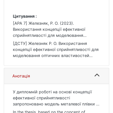
Цитування :
[APA 7] Железняк, Р. О. (2023).
Використання концепції ефективної
сприйнятливості для моделювання
оптичних властивостей металевих плівок
[ДСТУ] Железняк Р. О. Використання
з наноструктурованим приповерхневим
концепції ефективної сприйнятливості для
шаром [Магістерська робота, Київський
моделювання оптичних властивостей
національний університет імені Тараса
металевих плівок з наноструктурованим
Шевченка]. eKNUTSHIR.
приповерхневим шаром : кваліфікаційна
https://ir.library.knu.ua/handle/123456789/47
робота магістра : 10 Природничі науки.
Анотація
92
Київ, 2023. 34 с. URL:
https://ir.library.knu.ua/handle/123456789/47
92 (дата звернення: 25.07.2026).
У дипломній роботі на основі концепції
ефективної сприйнятливості
запропоновано модель металевої плівки з
порожнинами, що заповнені воднем.
In the thesis, based on the concept of