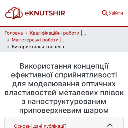
(c
Увійти
Головна
Кваліфікаційні роботи | Qualifying works
Магістерські роботи | Master's theses
Використання концепції ефективної сприйнятливості для моделювання оптичних властивостей металевих плівок з наноструктурованим приповерхневим шаром
Використання концепції
ефективної сприйнятливості
для моделювання оптичних
властивостей металевих плівок
з наноструктурованим
приповерхневим шаром
Основні дані публікації