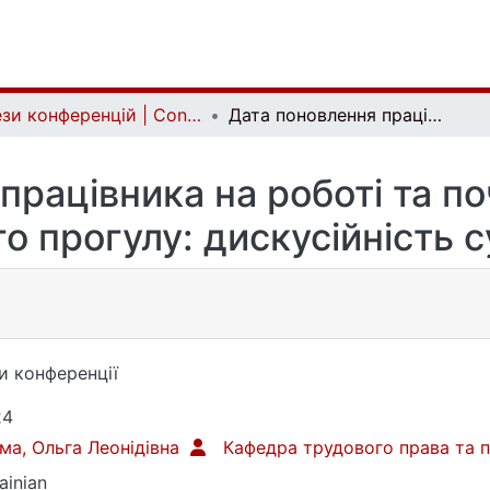
Тези конференцій | Conference papers
Дата поновлення працівника на роботі та початок обчислення часу вимушеного прогулу: дискусійність судової практики
працівника на роботі та п
о прогулу: дискусійність с
и конференції
24
ма, Ольга Леонідівна
Кафедра трудового права та 
ainian