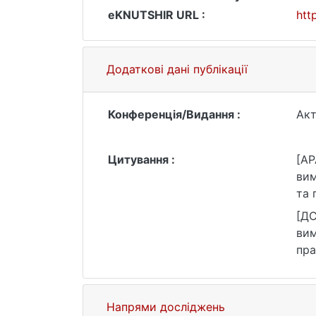
eKNUTSHIR URL :
htt
Додаткові дані публікації
Конференція/Видання :
Акт
Цитування :
[AP
вим
та 
[ДС
вим
пра
іме
зве
Напрями досліджень