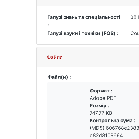
Галузі знань та спеціальності
08
:
Галузі науки і техніки (FOS) :
Соц
Файли
Файл(и) :
Формат :
Adobe PDF
Розмір :
747.77 KB
Контрольна сума :
(MD5):606768e238
d82d8109694