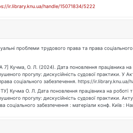
ps://ir.library.knu.ua/handle/15071834/5222
уальні проблеми трудового права та права соціального
A 7] Кучма, О. Л. (2024). Дата поновлення працівника н
ушеного прогулу: дискусійність судової практики. У А
права соціального забезпечення. https://ir.library.knu.ua
ТУ] Кучма О. Л. Дата поновлення працівника на роботі 
ушеного прогулу: дискусійність судової практики. Акт
ва соціального забезпечення : матеріали конф. Київ : 
ні Ярослава Мудрого, 2024. URL: https://ir.library.knu.ua
рнення: 25.07.2026).