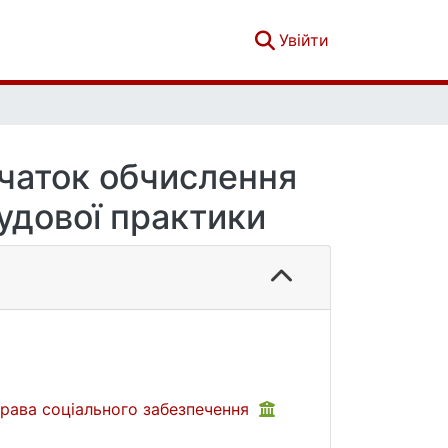
(current)
Увійти
очаток обчислення
удової практики
права соціального забезпечення